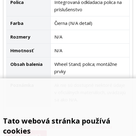
Polica
Integrovaná odkladacia polica na
príslušenstvo
Farba
Čierna (N/A detail)
Rozmery
N/A
Hmotnosť
N/A
Obsah balenia
Wheel Stand; polica; montážne
prvky
Poznámka
Ak nie sú dostupné niektoré údaje
v oficiálnych materiáloch, uvádzajú
sa ako N/A.
Tato webová stránka používá
Dotazy k produktu rád zodpoví:
Ivan Trachta,
+420 602 180 597
,
ivan.trachta@avintegra.cz
cookies
Kde koupit?