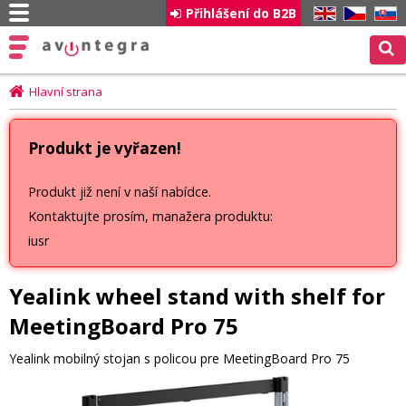
Přihlášení do B2B
EN
CZ
SK
Hlavní strana
Produkt je vyřazen!
Produkt již není v naší nabídce.
Kontaktujte prosím, manažera produktu:
iusr
Yealink wheel stand with shelf for
MeetingBoard Pro 75
Yealink mobilný stojan s policou pre MeetingBoard Pro 75