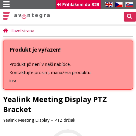
Přihlášení do B2B
EN
CZ
SK
Hlavní strana
Produkt je vyřazen!
Produkt již není v naší nabídce.
Kontaktujte prosím, manažera produktu:
iusr
Yealink Meeting Display PTZ
Bracket
Yealink Meeting Display – PTZ držiak