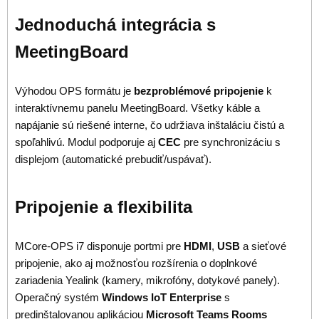
Jednoduchá integrácia s
MeetingBoard
Výhodou OPS formátu je
bezproblémové pripojenie
k
interaktívnemu panelu MeetingBoard. Všetky káble a
napájanie sú riešené interne, čo udržiava inštaláciu čistú a
spoľahlivú. Modul podporuje aj
CEC
pre synchronizáciu s
displejom (automatické prebudiť/uspávať).
Pripojenie a flexibilita
MCore-OPS i7 disponuje portmi pre
HDMI
,
USB
a sieťové
pripojenie, ako aj možnosťou rozšírenia o doplnkové
zariadenia Yealink (kamery, mikrofóny, dotykové panely).
Operačný systém
Windows IoT Enterprise
s
predinštalovanou aplikáciou
Microsoft Teams Rooms