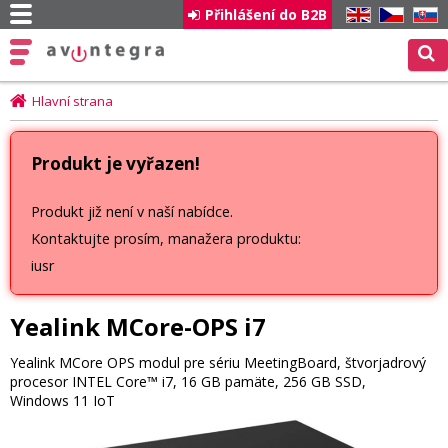
Přihlášení do B2B
EN
CZ
SK
Hlavní strana
Produkt je vyřazen!
Produkt již není v naší nabídce.
Kontaktujte prosím, manažera produktu:
iusr
Yealink MCore-OPS i7
Yealink MCore OPS modul pre sériu MeetingBoard, štvorjadrový
procesor INTEL Core™ i7, 16 GB pamäte, 256 GB SSD,
Windows 11 IoT