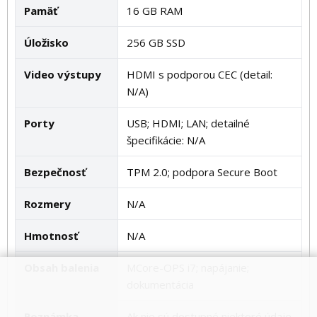
Pamäť
16 GB RAM
Úložisko
256 GB SSD
Video výstupy
HDMI s podporou CEC (detail:
N/A)
Porty
USB; HDMI; LAN; detailné
špecifikácie: N/A
Bezpečnosť
TPM 2.0; podpora Secure Boot
Rozmery
N/A
Hmotnosť
N/A
Obsah balenia
MCore-OPS i7; napájanie;
dokumentácia
Poznámka
Ak nie sú dostupné niektoré údaje