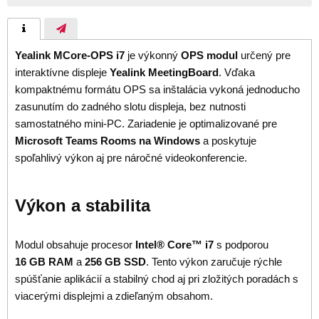
Yealink MCore-OPS i7
je výkonný
OPS modul
určený pre
interaktívne displeje
Yealink MeetingBoard
. Vďaka
kompaktnému formátu OPS sa inštalácia vykoná jednoducho
zasunutím do zadného slotu displeja, bez nutnosti
samostatného mini-PC. Zariadenie je optimalizované pre
Microsoft Teams Rooms na Windows
a poskytuje
spoľahlivý výkon aj pre náročné videokonferencie.
Výkon a stabilita
Modul obsahuje procesor
Intel® Core™ i7
s podporou
16 GB RAM
a
256 GB SSD
. Tento výkon zaručuje rýchle
spúšťanie aplikácií a stabilný chod aj pri zložitých poradách s
viacerými displejmi a zdieľaným obsahom.