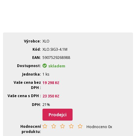
Výrobce
XLO
Kód
XLO.SIG3-4.1M
EAN
5907529268988
Dostupnost
skladem
Jednotka
1 ks
Vaše cena bez
19 298
Kč
DPH
Vaše cena s DPH
23 350
Kč
DPH
21%
Prodejci
Hodnocení
Hodnoceno 0x
produktu