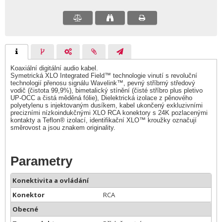
Koaxiální digitální audio kabel.
Symetrická XLO Integrated Field™ technologie vinutí s revoluční
technologií přenosu signálu Wavelink™, pevný stříbrný středový
vodič (čistota 99,9%), bimetalický stínění (čisté stříbro plus pletivo
UP-OCC a čistá měděná fólie), Dielektrická izolace z pěnového
polyetylenu s injektovaným dusíkem, kabel ukončený exkluzivními
precizními nízkoindukčnými XLO RCA konektory s 24K pozlacenými
kontakty a Teflon® izolací, identifikační XLO™ kroužky označují
směrovost a jsou znakem originality.
Parametry
Konektivita a ovládání
Konektor
RCA
Obecné