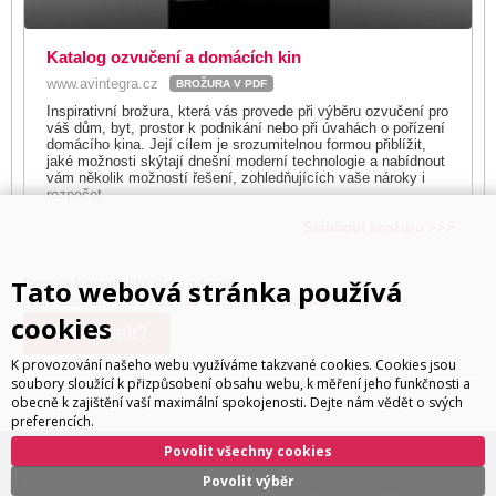
Katalog ozvučení a domácích kin
www.avintegra.cz
BROŽURA V PDF
Inspirativní brožura, která vás provede při výběru ozvučení pro
váš dům, byt, prostor k podnikání nebo při úvahách o pořízení
domácího kina. Její cílem je srozumitelnou formou přiblížit,
jaké možnosti skýtají dnešní moderní technologie a nabídnout
vám několik možností řešení, zohledňujících vaše nároky i
rozpočet.
Stáhnout brožuru >>>
Tato webová stránka používá
Dotazy k produktu rád zodpoví:
Ivan Trachta,
+420 602 180 597
,
ivan.trachta@avintegra.cz
cookies
Kde koupit?
K provozování našeho webu využíváme takzvané cookies. Cookies jsou
soubory sloužící k přizpůsobení obsahu webu, k měření jeho funkčnosti a
obecně k zajištění vaší maximální spokojenosti. Dejte nám vědět o svých
preferencích.
Povolit všechny cookies
ivan.trachta@avintegra.cz
+420 602 180
Distribuce: Ivan Trachta,
,
597
Povolit výběr