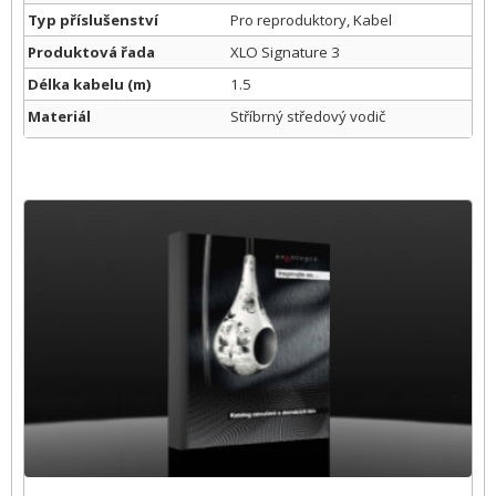
Typ příslušenství
Pro reproduktory, Kabel
Produktová řada
XLO Signature 3
Délka kabelu (m)
1.5
Materiál
Stříbrný středový vodič