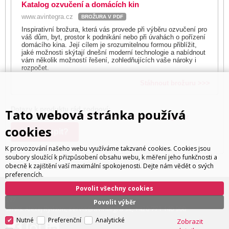
Katalog ozvučení a domácích kin
www.avintegra.cz
BROŽURA V PDF
Inspirativní brožura, která vás provede při výběru ozvučení pro
váš dům, byt, prostor k podnikání nebo při úvahách o pořízení
domácího kina. Její cílem je srozumitelnou formou přiblížit,
jaké možnosti skýtají dnešní moderní technologie a nabídnout
vám několik možností řešení, zohledňujících vaše nároky i
rozpočet.
Stáhnout brožuru >>>
Dotazy k produktu rád zodpoví:
Tato webová stránka používá
Ivan Trachta,
+420 602 180 597
,
ivan.trachta@avintegra.cz
cookies
Kde koupit?
K provozování našeho webu využíváme takzvané cookies. Cookies jsou
soubory sloužící k přizpůsobení obsahu webu, k měření jeho funkčnosti a
obecně k zajištění vaší maximální spokojenosti. Dejte nám vědět o svých
preferencích.
Povolit všechny cookies
ivan.trachta@avintegra.cz
+420 602 180
Distribuce: Ivan Trachta,
,
597
Povolit výběr
servis@avintegra.sk
+420 771 140 900
Servis: Alexej Rydzoň,
,
Nutné
Preferenční
Analytické
Zobrazit