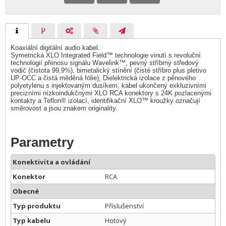
Koaxiální digitální audio kabel.
Symetrická XLO Integrated Field™ technologie vinutí s revoluční
technologií přenosu signálu Wavelink™, pevný stříbrný středový
vodič (čistota 99,9%), bimetalický stínění (čisté stříbro plus pletivo
UP-OCC a čistá měděná fólie), Dielektrická izolace z pěnového
polyetylenu s injektovaným dusíkem, kabel ukončený exkluzivními
precizními nízkoindukčnými XLO RCA konektory s 24K pozlacenými
kontakty a Teflon® izolací, identifikační XLO™ kroužky označují
směrovost a jsou znakem originality.
Parametry
Konektivita a ovládání
Konektor
RCA
Obecné
Typ produktu
Příslušenství
Typ kabelu
Hotový