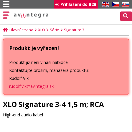
Přihlášení do B2B
EN
CZ
SK
Hlavní strana
XLO
Série
Signature 3
Produkt je vyřazen!
Produkt již není v naší nabídce.
Kontaktujte prosím, manažera produktu:
Rudolf Vlk
rudolf.vlk@avintegra.sk
XLO Signature 3-4 1,5 m; RCA
High-end audio kabel