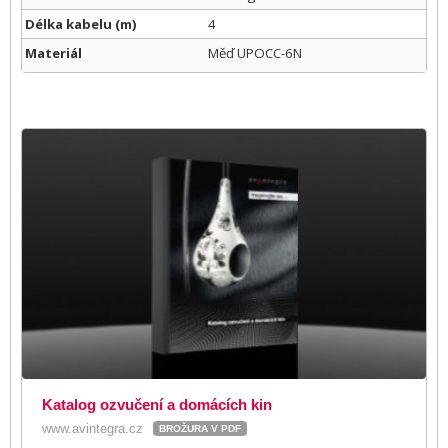
Délka kabelu (m)
4
Materiál
Měď UPOCC-6N
Katalog ozvučení a domácích kin
www.avintegra.cz
BROŽURA V PDF