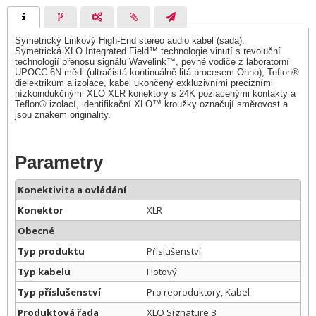
Symetrický Linkový High-End stereo audio kabel (sada).
Symetrická XLO Integrated Field™ technologie vinutí s revoluční
technologií přenosu signálu Wavelink™, pevné vodiče z laboratorní
UPOCC-6N mědi (ultračistá kontinuálně litá procesem Ohno), Teflon®
dielektrikum a izolace, kabel ukončený exkluzivními precizními
nízkoindukčnými XLO XLR konektory s 24K pozlacenými kontakty a
Teflon® izolací, identifikační XLO™ kroužky označují směrovost a
jsou znakem originality.
Parametry
Konektivita a ovládání
Konektor
XLR
Obecné
Typ produktu
Příslušenství
Typ kabelu
Hotový
Typ příslušenství
Pro reproduktory, Kabel
Produktová řada
XLO Signature 3