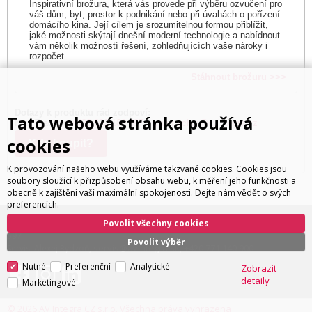
Inspirativní brožura, která vás provede při výběru ozvučení pro
váš dům, byt, prostor k podnikání nebo při úvahách o pořízení
domácího kina. Její cílem je srozumitelnou formou přiblížit,
jaké možnosti skýtají dnešní moderní technologie a nabídnout
vám několik možností řešení, zohledňujících vaše nároky i
rozpočet.
Stáhnout brožuru >>>
Dotazy k produktu rád zodpoví:
Tato webová stránka používá
Ivan Trachta,
+420 602 180 597
,
ivan.trachta@avintegra.cz
cookies
Kde koupit?
K provozování našeho webu využíváme takzvané cookies. Cookies jsou
soubory sloužící k přizpůsobení obsahu webu, k měření jeho funkčnosti a
obecně k zajištění vaší maximální spokojenosti. Dejte nám vědět o svých
preferencích.
ivan.trachta@avintegra.cz
+420 602 180
Distribuce: Ivan Trachta,
,
Povolit všechny cookies
597
Povolit výběr
servis@avintegra.sk
+420 771 140 900
Servis: Alexej Rydzoň,
,
Nutné
Preferenční
Analytické
Zobrazit
detaily
Marketingové
© 2026 AV Integra CZ s.r.o. Všechna práva vyhrazena