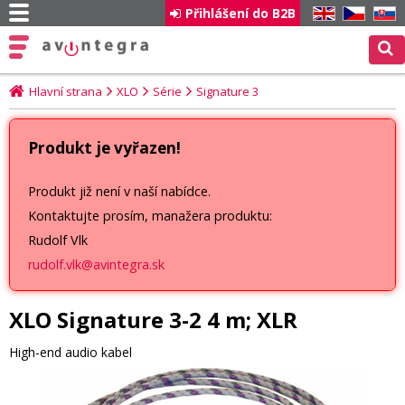
Přihlášení do B2B
EN
CZ
SK
Hlavní strana
XLO
Série
Signature 3
Produkt je vyřazen!
Produkt již není v naší nabídce.
Kontaktujte prosím, manažera produktu:
Rudolf Vlk
rudolf.vlk@avintegra.sk
XLO Signature 3-2 4 m; XLR
High-end audio kabel