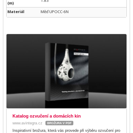
1.83
(m)
Materiál
Měď UPOCC-6N
Katalog ozvučení a domácích kin
www.avintegra.cz
BROŽURA V PDF
Inspirativní brožura, která vás provede při výběru ozvučení pro