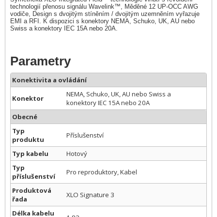
technologií přenosu signálu Wavelink™, Měděné 12 UP-OCC AWG
vodiče, Design s dvojitým stíněním / dvojitým uzemněním vyřazuje
EMI a RFI. K dispozici s konektory NEMA, Schuko, UK, AU nebo
Swiss a konektory IEC 15A nebo 20A.
Parametry
Konektivita a ovládání
NEMA, Schuko, UK, AU nebo Swiss a
Konektor
konektory IEC 15A nebo 20A
Obecné
Typ
Příslušenství
produktu
Typ kabelu
Hotový
Typ
Pro reproduktory, Kabel
příslušenství
Produktová
XLO Signature 3
řada
Délka kabelu