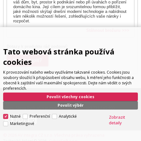
váš dům, byt, prostor k podnikání nebo při úvahách o pořízení
domácího kina. Její cílem je srozumitelnou formou přiblížit,
jaké možnosti skýtají dnešní moderní technologie a nabídnout
vám několik možností řešení, zohledňujících vaše nároky i
rozpočet.
Stáhnout brožuru >>>
Dotazy k produktu rád zodpoví:
Tato webová stránka používá
Ivan Trachta,
+420 602 180 597
,
ivan.trachta@avintegra.cz
cookies
Kde koupit?
K provozování našeho webu využíváme takzvané cookies. Cookies jsou
soubory sloužící k přizpůsobení obsahu webu, k měření jeho funkčnosti a
obecně k zajištění vaší maximální spokojenosti. Dejte nám vědět o svých
preferencích.
ivan.trachta@avintegra.cz
+420 602 180
Distribuce: Ivan Trachta,
,
Povolit všechny cookies
597
Povolit výběr
servis@avintegra.sk
+420 771 140 900
Servis: Alexej Rydzoň,
,
Nutné
Preferenční
Analytické
Zobrazit
detaily
Marketingové
© 2026 AV Integra CZ s.r.o. Všechna práva vyhrazena
CyberSoft s.r.o.
Technické řešení © 2026