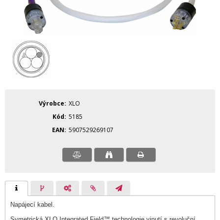
Výrobce
XLO
Kód
5185
EAN
5907529269107
Napájecí kabel.
Symetrická XLO Integrated Field™ technologie vinutí s revoluční