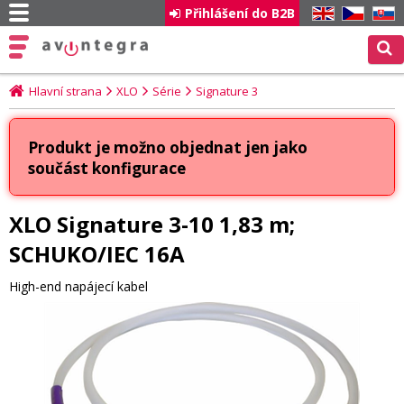
Přihlášení do B2B
EN
CZ
SK
Hlavní strana
XLO
Série
Signature 3
Produkt je možno objednat jen jako
součást konfigurace
XLO Signature 3-10 1,83 m;
SCHUKO/IEC 16A
High-end napájecí kabel