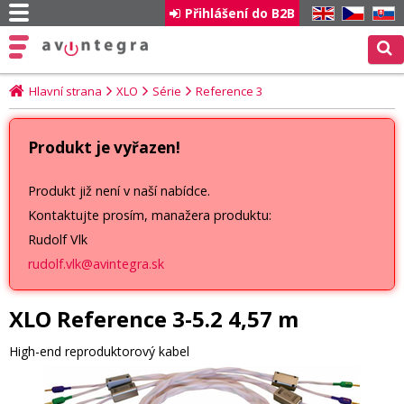
Přihlášení do B2B
EN
CZ
SK
Hlavní strana
XLO
Série
Reference 3
Produkt je vyřazen!
Produkt již není v naší nabídce.
Kontaktujte prosím, manažera produktu:
Rudolf Vlk
rudolf.vlk@avintegra.sk
XLO Reference 3-5.2 4,57 m
High-end reproduktorový kabel