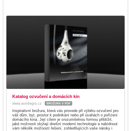
Katalog ozvučení a domácích kin
www.avintegra.cz
BROŽURA V PDF
Inspirativní brožura, která vás provede při výběru ozvučení pro
váš dům, byt, prostor k podnikání nebo při úvahách o pořízení
domácího kina. Její cílem je srozumitelnou formou přiblížit,
jaké možnosti skýtají dnešní moderní technologie a nabídnout
vám několik možností řešení, zohledňujících vaše nároky i