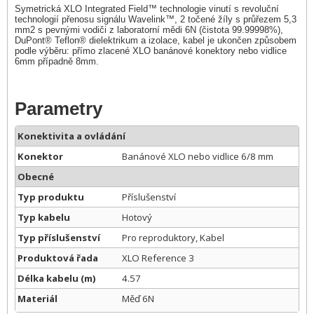
Symetrická XLO Integrated Field™ technologie vinutí s revoluční
technologií přenosu signálu Wavelink™, 2 točené žíly s průřezem 5,3
mm2 s pevnými vodiči z laboratorní mědi 6N (čistota 99.99998%),
DuPont® Teflon® dielektrikum a izolace, kabel je ukončen způsobem
podle výběru: přímo zlacené XLO banánové konektory nebo vidlice
6mm případně 8mm.
Parametry
Konektivita a ovládání
Konektor
Banánové XLO nebo vidlice 6/8 mm
Obecné
Typ produktu
Příslušenství
Typ kabelu
Hotový
Typ příslušenství
Pro reproduktory, Kabel
Produktová řada
XLO Reference 3
Délka kabelu (m)
4.57
Materiál
Měď 6N