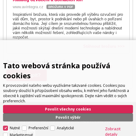
www.avintegra.cz
BROŽURA V PDF
Inspirativní brožura, která vás provede při výběru ozvučení pro
váš dům, byt, prostor k podnikání nebo při úvahách o pořízení
domácího kina. Její cílem je srozumitelnou formou přiblížit,
jaké možnosti skýtají dnešní moderní technologie a nabídnout
vám několik možností řešení, zohledňujících vaše nároky i
rozpočet.
Stáhnout brožuru >>>
Dotazy k produktu rád zodpoví:
Tato webová stránka používá
Ivan Trachta,
+420 602 180 597
,
ivan.trachta@avintegra.cz
cookies
Kde koupit?
K provozování našeho webu využíváme takzvané cookies. Cookies jsou
soubory sloužící k přizpůsobení obsahu webu, k měření jeho funkčnosti a
obecně k zajištění vaší maximální spokojenosti. Dejte nám vědět o svých
preferencích.
Povolit všechny cookies
ivan.trachta@avintegra.cz
+420 602 180
Distribuce: Ivan Trachta,
,
597
Povolit výběr
servis@avintegra.sk
+420 771 140 900
Servis: Alexej Rydzoň,
,
Nutné
Preferenční
Analytické
Zobrazit
detaily
Marketingové