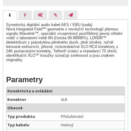
Symetrický digitální audio kabel AES / EBU (sada).
Nová Integrated Field™ geometrie s revoluční technologií přenosu
signálu Wavelink™, speciální víceprvkový postříbřený pevný střední
vodič z laboratorní mědi 6N (čistota 99.99998%), LDHDR™
dielektrikum z polyetylénu pěněného dusík, plně stíněný, ručně
letované exkluzivní, přesné, nízkoindukčné XLO RCA konektory s
24K pozlacenými kontakty, Teflon® izolací a impedancí 75 ohmů,
identifikační XLO™ kroužky označují směrovost a jsou znakem
originality.
Parametry
Konektivita a ovládání
Konektor
XLR
Obecné
Typ produktu
Příslušenství
Typ kabelu
Hotový