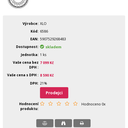
Výrobce
XLO
Kód
6586
EAN
5907529268483
Dostupnost
skladem
Jednotka
1 ks
Vaše cena bez
7 099
Kč
DPH
Vaše cena s DPH
8 590
Kč
DPH
21%
Prodejci
Hodnocení
Hodnoceno 0x
produktu