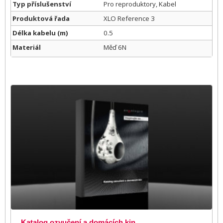
Typ příslušenství
Pro reproduktory, Kabel
Produktová řada
XLO Reference 3
Délka kabelu (m)
0.5
Materiál
Měď 6N
Katalog ozvučení a domácích kin