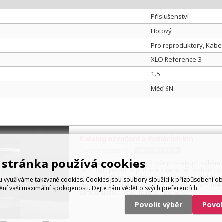
Příslušenství
Hotový
Pro reproduktory, Kabe
XLO Reference 3
1.5
Měď 6N
Katalog ozvučení a domácích kin
www.avintegra.cz
BROŽURA V PDF
stránka používá cookies
Inspirativní brožura, která vás provede při výběr
dům, byt, prostor k podnikání nebo při úvahách o
kina. Její cílem je srozumitelnou formou přiblížit,
využíváme takzvané cookies. Cookies jsou soubory sloužící k přizpůsobení o
dnešní moderní technologie a nabídnout vám něko
tění vaší maximální spokojenosti. Dejte nám vědět o svých preferencích.
zohledňujících vaše nároky i rozpočet.
Povolit výběr
Povo
S