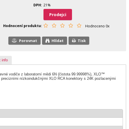
DPH
21%
Prodejci
Hodnocení produktu
Hodnoceno 0x
Porovnat
Hlídat
Tisk
 info
pevné vodiče z laboratorní mědi 6N (čistota 99.99998%), XLO™
mi precizními nízkoindukčnými XLO RCA konektory s 24K pozlacenými