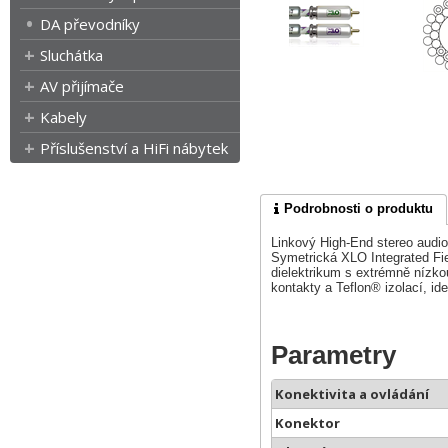
DA převodníky
Sluchátka
AV přijímače
Kabely
Příslušenství a HiFi nábytek
Podrobnosti o produktu
Linkový High-End stereo audio
Symetrická XLO Integrated Fie
dielektrikum s extrémně nízk
kontakty a Teflon® izolací, i
Parametry
Konektivita a ovládání
Konektor