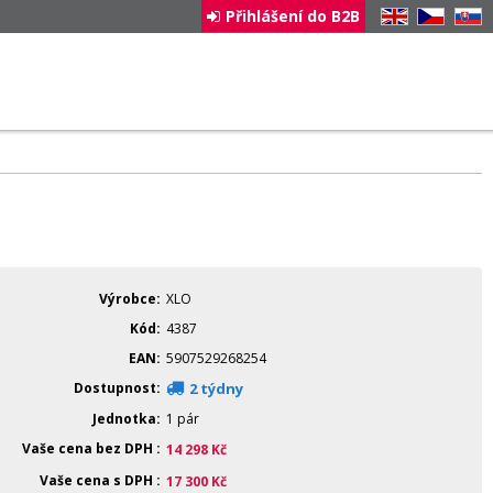
Přihlášení do B2B
EN
CZ
SK
Výrobce
XLO
Kód
4387
EAN
5907529268254
Dostupnost
2 týdny
Jednotka
1 pár
Vaše cena bez DPH
14 298
Kč
Vaše cena s DPH
17 300
Kč