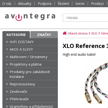
O nás
Aktuality
Podpora
Školení
Servis
Prodejci
Hlavní strana
XLO
Séri
KATEGORIE
ZNAČKY
HIFI ZOSTAVY
XLO Reference 3
AKCE A SLEVY
High-end audio kabel
Multiroom / Streamery
Projektory a plátna
Produkty pro zakázkové
instalace
Reprosoustavy
Zesilovače
Přehrávače
Gramofony a příslušenství