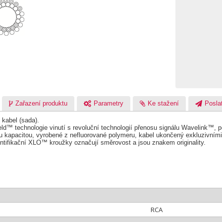
Zařazení produktu
Parametry
Ke stažení
Poslat
 kabel (sada).
ld™ technologie vinutí s revoluční technologií přenosu signálu Wavelink™, 
ou kapacitou, vyrobené z nefluorované polymeru, kabel ukončený exkluzivní
dentifikační XLO™ kroužky označují směrovost a jsou znakem originality.
RCA