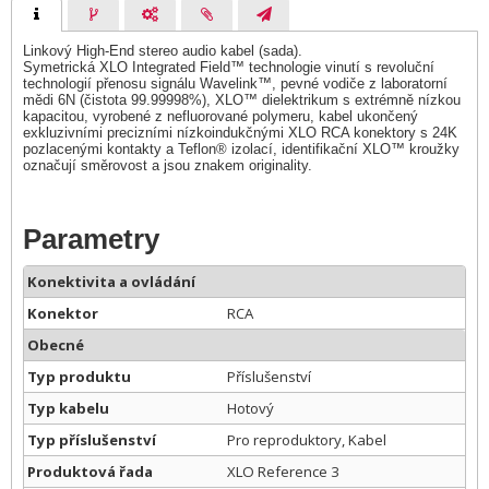
Linkový High-End stereo audio kabel (sada).
Symetrická XLO Integrated Field™ technologie vinutí s revoluční
technologií přenosu signálu Wavelink™, pevné vodiče z laboratorní
mědi 6N (čistota 99.99998%), XLO™ dielektrikum s extrémně nízkou
kapacitou, vyrobené z nefluorované polymeru, kabel ukončený
exkluzivními precizními nízkoindukčnými XLO RCA konektory s 24K
pozlacenými kontakty a Teflon® izolací, identifikační XLO™ kroužky
označují směrovost a jsou znakem originality.
Parametry
Konektivita a ovládání
Konektor
RCA
Obecné
Typ produktu
Příslušenství
Typ kabelu
Hotový
Typ příslušenství
Pro reproduktory, Kabel
Produktová řada
XLO Reference 3