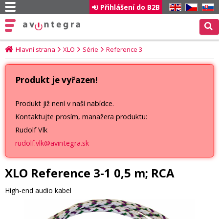
Přihlášení do B2B
EN
CZ
SK
Hlavní strana
XLO
Série
Reference 3
Produkt je vyřazen!
Produkt již není v naší nabídce.
Kontaktujte prosím, manažera produktu:
Rudolf Vlk
rudolf.vlk@avintegra.sk
XLO Reference 3-1 0,5 m; RCA
High-end audio kabel