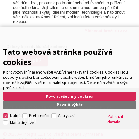
váš dům, byt, prostor k podnikání nebo při úvahách o pořízení
domácího kina. Její cílem je srozumitelnou formou přiblížit,
jaké možnosti skýtají dnešní moderní technologie a nabídnout
vám několik možností řešení, zohledňujících vaše nároky i
rozpočet.
Stáhnout brožuru >>>
Dotazy k produktu rád zodpoví:
Tato webová stránka používá
Ivan Trachta,
+420 602 180 597
,
ivan.trachta@avintegra.cz
cookies
Kde koupit?
K provozování našeho webu využíváme takzvané cookies. Cookies jsou
soubory sloužící k přizpůsobení obsahu webu, k měření jeho funkčnosti a
obecně k zajištění vaší maximální spokojenosti. Dejte nám vědět o svých
preferencích.
ivan.trachta@avintegra.cz
+420 602 180
Distribuce: Ivan Trachta,
,
Povolit všechny cookies
597
Povolit výběr
servis@avintegra.sk
+420 771 140 900
Servis: Alexej Rydzoň,
,
Nutné
Preferenční
Analytické
Zobrazit
detaily
Marketingové
© 2026 AV Integra CZ s.r.o. Všechna práva vyhrazena