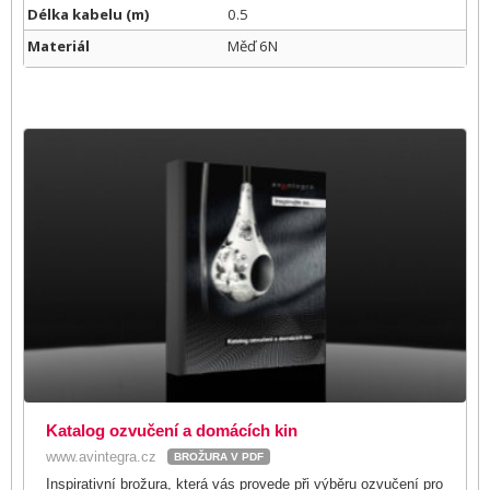
Délka kabelu (m)
0.5
Materiál
Měď 6N
Katalog ozvučení a domácích kin
www.avintegra.cz
BROŽURA V PDF
Inspirativní brožura, která vás provede při výběru ozvučení pro