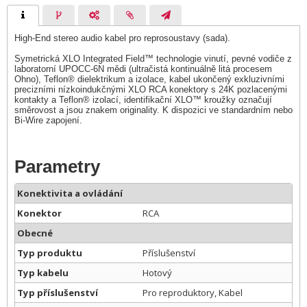
High-End stereo audio kabel pro reprosoustavy (sada).
Symetrická XLO Integrated Field™ technologie vinutí, pevné vodiče z
laboratorní UPOCC-6N mědi (ultračistá kontinuálně litá procesem
Ohno), Teflon® dielektrikum a izolace, kabel ukončený exkluzivními
precizními nízkoindukčnými XLO RCA konektory s 24K pozlacenými
kontakty a Teflon® izolací, identifikační XLO™ kroužky označují
směrovost a jsou znakem originality. K dispozici ve standardním nebo
Bi-Wire zapojení.
Parametry
Konektivita a ovládání
Konektor
RCA
Obecné
Typ produktu
Příslušenství
Typ kabelu
Hotový
Typ příslušenství
Pro reproduktory, Kabel