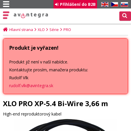
Přihlášení do B2B
EN
CZ
SK
Hlavní strana
XLO
Série
PRO
Produkt je vyřazen!
Produkt již není v naší nabídce.
Kontaktujte prosím, manažera produktu:
Rudolf Vlk
rudolf.vlk@avintegra.sk
XLO PRO XP-5.4 Bi-Wire 3,66 m
High-end reproduktorový kabel