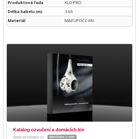
Produktová řada
XLO PRO
Délka kabelu (m)
3.66
Materiál
Měď UPOCC-6N
Katalog ozvučení a domácích kin
www.avintegra.cz
BROŽURA V PDF