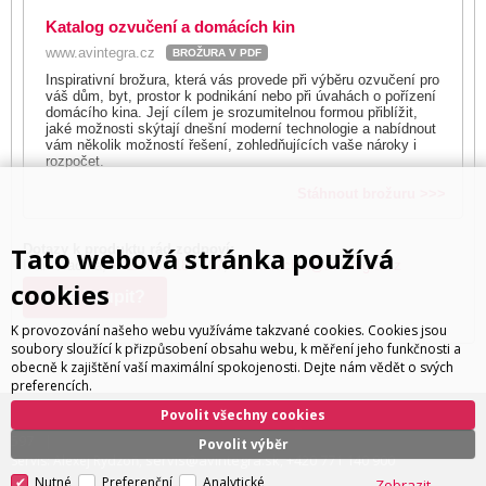
Katalog ozvučení a domácích kin
www.avintegra.cz
BROŽURA V PDF
Inspirativní brožura, která vás provede při výběru ozvučení pro
váš dům, byt, prostor k podnikání nebo při úvahách o pořízení
domácího kina. Její cílem je srozumitelnou formou přiblížit,
jaké možnosti skýtají dnešní moderní technologie a nabídnout
vám několik možností řešení, zohledňujících vaše nároky i
rozpočet.
Stáhnout brožuru >>>
Dotazy k produktu rád zodpoví:
Tato webová stránka používá
Ivan Trachta,
+420 602 180 597
,
ivan.trachta@avintegra.cz
cookies
Kde koupit?
K provozování našeho webu využíváme takzvané cookies. Cookies jsou
soubory sloužící k přizpůsobení obsahu webu, k měření jeho funkčnosti a
obecně k zajištění vaší maximální spokojenosti. Dejte nám vědět o svých
preferencích.
Povolit všechny cookies
ivan.trachta@avintegra.cz
+420 602 180
Distribuce: Ivan Trachta,
,
597
Povolit výběr
servis@avintegra.sk
+420 771 140 900
Servis: Alexej Rydzoň,
,
Nutné
Preferenční
Analytické
Zobrazit