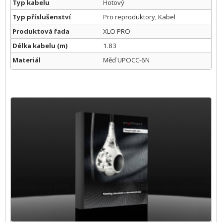
Typ kabelu
Hotový
Typ příslušenství
Pro reproduktory, Kabel
Produktová řada
XLO PRO
Délka kabelu (m)
1.83
Materiál
Měď UPOCC-6N