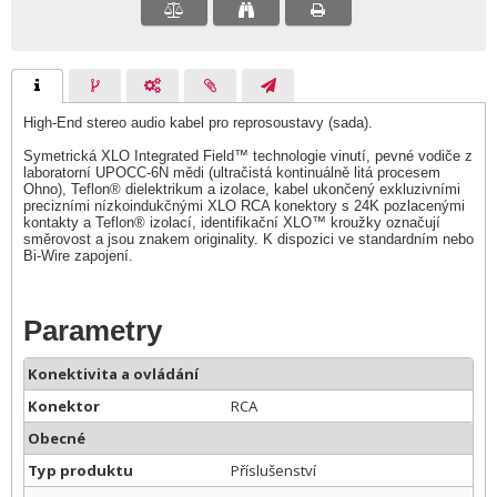
High-End stereo audio kabel pro reprosoustavy (sada).
Symetrická XLO Integrated Field™ technologie vinutí, pevné vodiče z
laboratorní UPOCC-6N mědi (ultračistá kontinuálně litá procesem
Ohno), Teflon® dielektrikum a izolace, kabel ukončený exkluzivními
precizními nízkoindukčnými XLO RCA konektory s 24K pozlacenými
kontakty a Teflon® izolací, identifikační XLO™ kroužky označují
směrovost a jsou znakem originality. K dispozici ve standardním nebo
Bi-Wire zapojení.
Parametry
Konektivita a ovládání
Konektor
RCA
Obecné
Typ produktu
Příslušenství