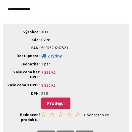
Výrobce
XLO
Kód
BxIz8
EAN
5907529267523
Dostupnost
2 týdny
Jednotka
1 pár
Vaše cena bez
7 298
Kč
DPH
Vaše cena s DPH
8 830
Kč
DPH
21%
Prodejci
Hodnocení
Hodnoceno 0x
produktu