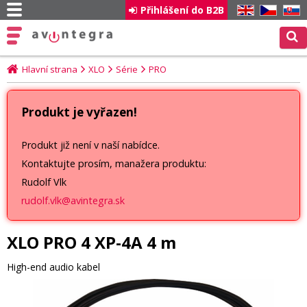
Přihlášení do B2B
EN
CZ
SK
Hlavní strana
XLO
Série
PRO
Produkt je vyřazen!
Produkt již není v naší nabídce.
Kontaktujte prosím, manažera produktu:
Rudolf Vlk
rudolf.vlk@avintegra.sk
XLO PRO 4 XP-4A 4 m
High-end audio kabel