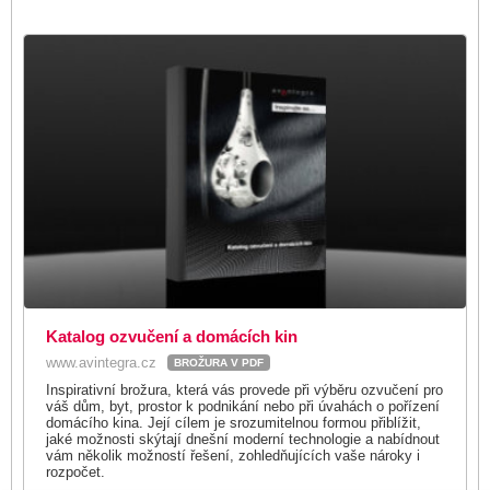
Katalog ozvučení a domácích kin
www.avintegra.cz
BROŽURA V PDF
Inspirativní brožura, která vás provede při výběru ozvučení pro
váš dům, byt, prostor k podnikání nebo při úvahách o pořízení
domácího kina. Její cílem je srozumitelnou formou přiblížit,
jaké možnosti skýtají dnešní moderní technologie a nabídnout
vám několik možností řešení, zohledňujících vaše nároky i
rozpočet.