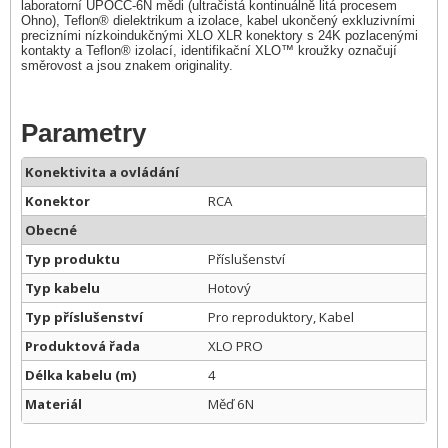
laboratorní UPOCC-6N mědi (ultračistá kontinuálně litá procesem
Ohno), Teflon® dielektrikum a izolace, kabel ukončený exkluzivními
precizními nízkoindukčnými XLO XLR konektory s 24K pozlacenými
kontakty a Teflon® izolací, identifikační XLO™ kroužky označují
směrovost a jsou znakem originality.
Parametry
Konektivita a ovládání
Konektor
RCA
Obecné
Typ produktu
Příslušenství
Typ kabelu
Hotový
Typ příslušenství
Pro reproduktory, Kabel
Produktová řada
XLO PRO
Délka kabelu (m)
4
Materiál
Měď 6N