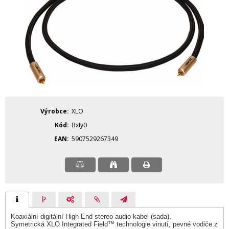
Výrobce
XLO
Kód
BxIy0
EAN
5907529267349
Koaxiální digitální High-End stereo audio kabel (sada).
Symetrická XLO Integrated Field™ technologie vinutí, pevné vodiče z