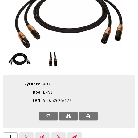
Výrobce
XLO
Kód
BxIv8
EAN
5907526267127