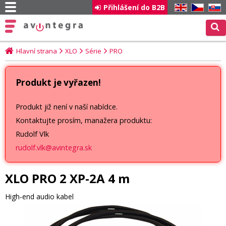
Přihlášení do B2B
EN
CZ
SK
Hlavní strana
XLO
Série
PRO
Produkt je vyřazen!
Produkt již není v naší nabídce.
Kontaktujte prosím, manažera produktu:
Rudolf Vlk
rudolf.vlk@avintegra.sk
XLO PRO 2 XP-2A 4 m
High-end audio kabel