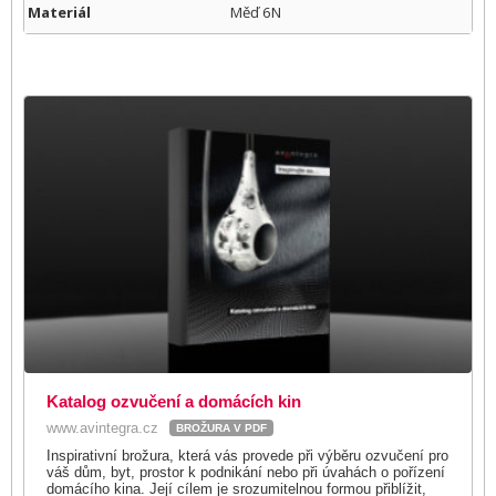
Materiál
Měď 6N
Katalog ozvučení a domácích kin
www.avintegra.cz
BROŽURA V PDF
Inspirativní brožura, která vás provede při výběru ozvučení pro
váš dům, byt, prostor k podnikání nebo při úvahách o pořízení
domácího kina. Její cílem je srozumitelnou formou přiblížit,