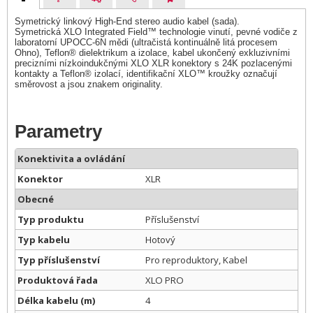
Symetrický linkový High-End stereo audio kabel (sada).
Symetrická XLO Integrated Field™ technologie vinutí, pevné vodiče z
laboratorní UPOCC-6N mědi (ultračistá kontinuálně litá procesem
Ohno), Teflon® dielektrikum a izolace, kabel ukončený exkluzivními
precizními nízkoindukčnými XLO XLR konektory s 24K pozlacenými
kontakty a Teflon® izolací, identifikační XLO™ kroužky označují
směrovost a jsou znakem originality.
Parametry
Konektivita a ovládání
Konektor
XLR
Obecné
Typ produktu
Příslušenství
Typ kabelu
Hotový
Typ příslušenství
Pro reproduktory, Kabel
Produktová řada
XLO PRO
Délka kabelu (m)
4