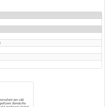
l
u ozvučení pro váš
 pořízení domácího
 jaké možnosti skýtají