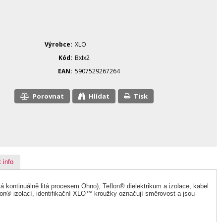
Výrobce
XLO
Kód
BxIx2
EAN
5907529267264
Porovnat
Hlídat
Tisk
 info
 kontinuálně litá procesem Ohno), Teflon® dielektrikum a izolace, kabel
n® izolací, identifikační XLO™ kroužky označují směrovost a jsou