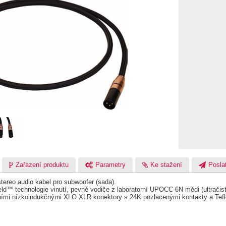
Zařazení produktu
Parametry
Ke stažení
Poslat
tereo audio kabel pro subwoofer (sada).
ld™ technologie vinutí, pevné vodiče z laboratorní UPOCC-6N mědi (ultračistá
ními nízkoindukčnými XLO XLR konektory s 24K pozlacenými kontakty a Teflo