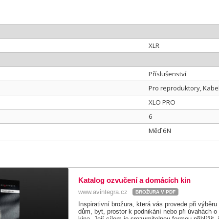
XLR
Příslušenství
Pro reproduktory, Kabe
XLO PRO
6
Měď 6N
Katalog ozvučení a domácích kin
www.avintegra.cz
BROŽURA V PDF
Inspirativní brožura, která vás provede při výběr
dům, byt, prostor k podnikání nebo při úvahách o
kina. Její cílem je srozumitelnou formou přiblížit,