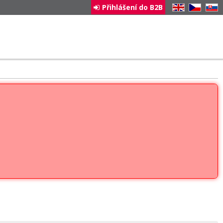
Přihlášení do B2B
EN
CZ
SK