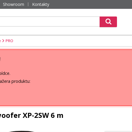
Showroom
Kontakty
e
PRO
!
bídce.
ažera produktu:
woofer XP-2SW 6 m