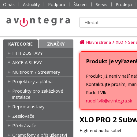
O nás
Aktuality
Podpora
Školení
Servis
Prodejci
Hlavní strana
XLO
Séri
KATEGORIE
ZNAČKY
HIFI ZOSTAVY
Produkt je vyřazen
AKCE A SLEVY
Multiroom / Streamery
Produkt již není v naší na
Projektory a plátna
Kontaktujte prosím, man
Produkty pro zakázkové
Rudolf Vlk
instalace
rudolf.vlk@avintegra.sk
Reprosoustavy
Zesilovače
XLO PRO 2 Sub
Přehrávače
High-end audio kabel
Gramofony a příslušenství