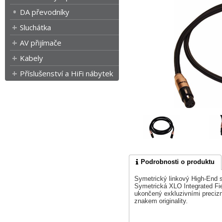
DA převodníky
Sluchátka
AV přijímače
Kabely
Příslušenství a HiFi nábytek
Podrobnosti o produktu
Symetrický linkový High-End s
Symetrická XLO Integrated Fie
ukončený exkluzivními preciz
znakem originality.