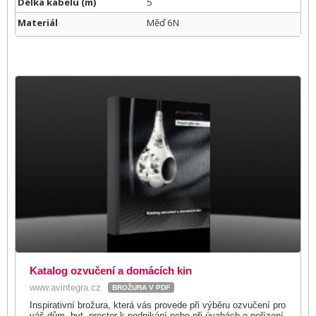
Délka kabelu (m)
5
Materiál
Měď 6N
Katalog ozvučení a domácích kin
www.avintegra.cz
BROŽURA V PDF
Inspirativní brožura, která vás provede při výběru ozvučení pro
váš dům, byt, prostor k podnikání nebo při úvahách o pořízení