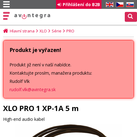
Přihlášení do B2B
EN
CZ
SK
Hlavní strana
XLO
Série
PRO
Produkt je vyřazen!
Produkt již není v naší nabídce.
Kontaktujte prosím, manažera produktu:
Rudolf Vlk
rudolf.vlk@avintegra.sk
XLO PRO 1 XP-1A 5 m
High-end audio kabel