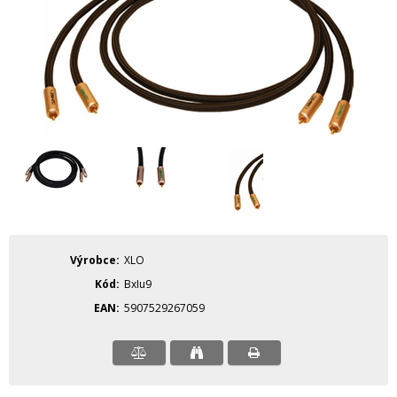
Výrobce
XLO
Kód
BxIu9
EAN
5907529267059