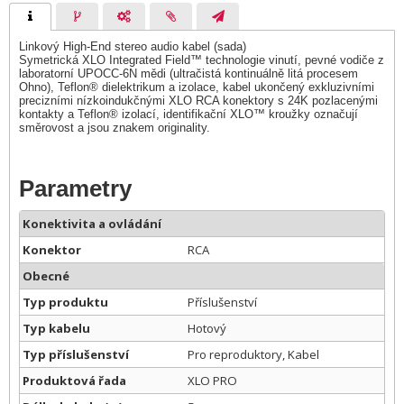
Linkový High-End stereo audio kabel (sada)
Symetrická XLO Integrated Field™ technologie vinutí, pevné vodiče z
laboratorní UPOCC-6N mědi (ultračistá kontinuálně litá procesem
Ohno), Teflon® dielektrikum a izolace, kabel ukončený exkluzivními
precizními nízkoindukčnými XLO RCA konektory s 24K pozlacenými
kontakty a Teflon® izolací, identifikační XLO™ kroužky označují
směrovost a jsou znakem originality.
Parametry
Konektivita a ovládání
Konektor
RCA
Obecné
Typ produktu
Příslušenství
Typ kabelu
Hotový
Typ příslušenství
Pro reproduktory, Kabel
Produktová řada
XLO PRO