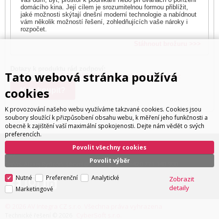
domácího kina. Její cílem je srozumitelnou formou přiblížit,
jaké možnosti skýtají dnešní moderní technologie a nabídnout
vám několik možností řešení, zohledňujících vaše nároky i
rozpočet.
Stáhnout brožuru >>>
Dotazy k produktu rád zodpoví:
Tato webová stránka používá
Ivan Trachta,
+420 602 180 597
,
ivan.trachta@avintegra.cz
cookies
Kde koupit?
K provozování našeho webu využíváme takzvané cookies. Cookies jsou
soubory sloužící k přizpůsobení obsahu webu, k měření jeho funkčnosti a
obecně k zajištění vaší maximální spokojenosti. Dejte nám vědět o svých
preferencích.
ivan.trachta@avintegra.cz
+420 602 180
Distribuce: Ivan Trachta,
,
Povolit všechny cookies
597
Povolit výběr
servis@avintegra.sk
+420 771 140 900
Servis: Alexej Rydzoň,
,
Nutné
Preferenční
Analytické
Zobrazit
detaily
Marketingové
© 2026 AV Integra CZ s.r.o. Všechna práva vyhrazena
CyberSoft s.r.o.
Technické řešení © 2026