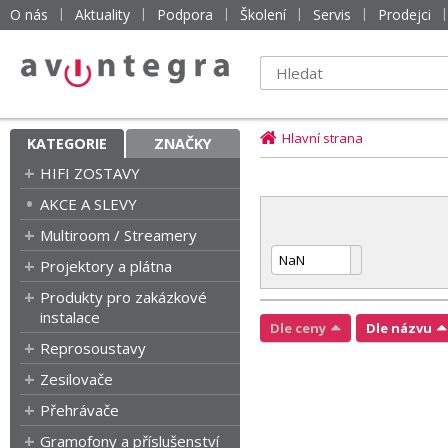
O nás
Aktuality
Podpora
Školení
Servis
Prodejci
Hlavní strana
KATEGORIE
ZNAČKY
HIFI ZOSTAVY
AKCE A SLEVY
Multiroom / Streamery
Projektory a plátna
Produkty pro zakázkové
instalace
Dle ceny
Dle názvu
Reprosoustavy
Zesilovače
Přehrávače
Gramofony a příslušenství