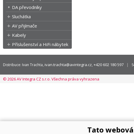
DA převodníky
Sluchátka
AV přijímače
Kabely
Příslušenství a HiFi nábytek
ivan.trachta@avintegra.cz
+420 602 180 597
Distribuce: Ivan Trachta,
,
S
© 2026 AV Integra CZ s.r.o. Všechna práva vyhrazena
Tato webová 