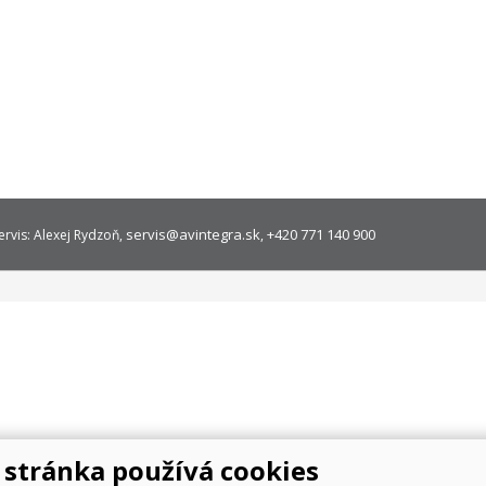
servis@avintegra.sk
+420 771 140 900
ervis: Alexej Rydzoň,
,
stránka používá cookies