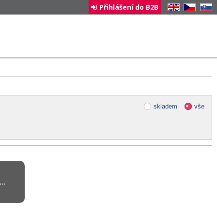
Přihlášení do B2B
EN
CZ
SK
skladem
vše
..