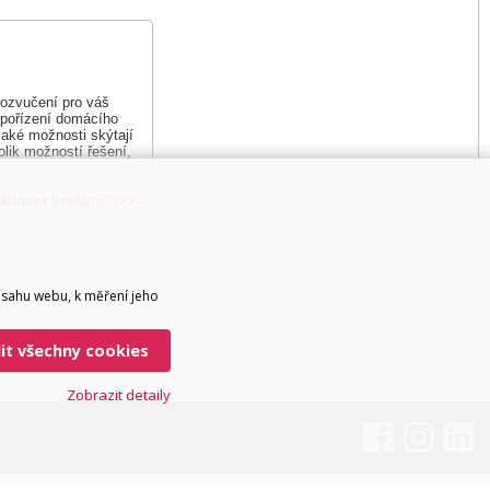
u ozvučení pro váš
 pořízení domácího
 jaké možnosti skýtají
lik možností řešení,
táhnout brožuru >>>
bsahu webu, k měření jeho
lit všechny cookies
Zobrazit detaily