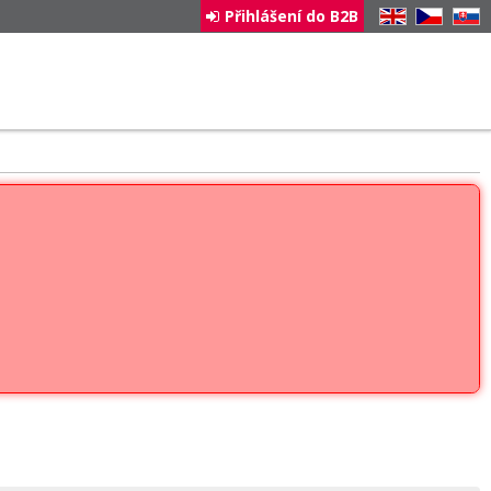
Přihlášení do B2B
EN
CZ
SK