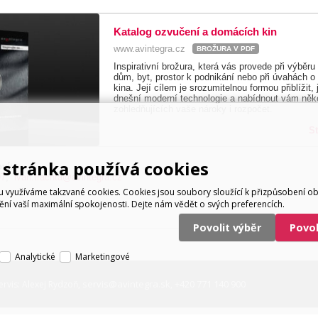
Katalog ozvučení a domácích kin
www.avintegra.cz
BROŽURA V PDF
Inspirativní brožura, která vás provede při výběr
dům, byt, prostor k podnikání nebo při úvahách o
kina. Její cílem je srozumitelnou formou přiblížit,
dnešní moderní technologie a nabídnout vám něko
zohledňujících vaše nároky i rozpočet.
S
stránka používá cookies
ví:
97
,
ivan.trachta@avintegra.cz
využíváme takzvané cookies. Cookies jsou soubory sloužící k přizpůsobení o
tění vaší maximální spokojenosti. Dejte nám vědět o svých preferencích.
Povolit výběr
Povo
Analytické
Marketingové
servis@avintegra.sk
+420 771 140 900
ervis: Alexej Rydzoň,
,