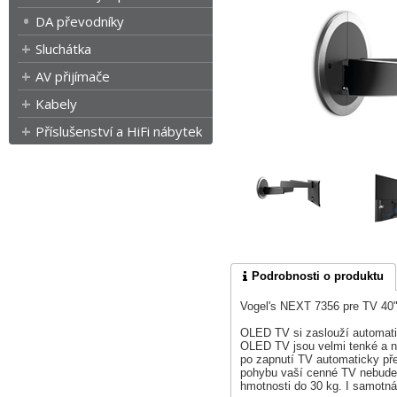
DA převodníky
Sluchátka
AV přijímače
Kabely
Příslušenství a HiFi nábytek
Podrobnosti o produktu
Vogel's NEXT 7356 pre TV 40"
OLED TV si zaslouží automati
OLED TV jsou velmi tenké a neš
po zapnutí TV automaticky př
pohybu vaší cenné TV nebudet
hmotnosti do 30 kg. I samotná