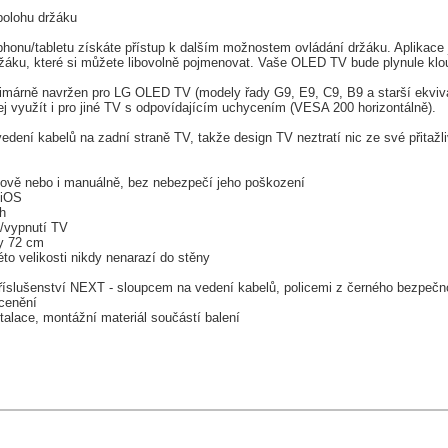
polohu držáku
honu/tabletu získáte přístup k dalším možnostem ovládání držáku. Aplikace
žáku, které si můžete libovolně pojmenovat. Vaše OLED TV bude plynule klou
imárně navržen pro LG OLED TV (modely řady G9, E9, C9, B9 a starší ekvivale
jej využít i pro jiné TV s odpovídajícím uchycením (VESA 200 horizontálně).
dení kabelů na zadní straně TV, takže design TV neztratí nic ze své přitažli
ově nebo i manuálně, bez nebezpečí jeho poškození
 iOS
h
/vypnutí TV
y 72 cm
éto velikosti nikdy nenarazí do stěny
íslušenství NEXT - sloupcem na vedení kabelů, policemi z černého bezpečno
ocenění
alace, montážní materiál součástí balení