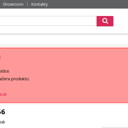
Showroom
Kontakty
!
bídce.
ažera produktu:
a.sk
56
iak