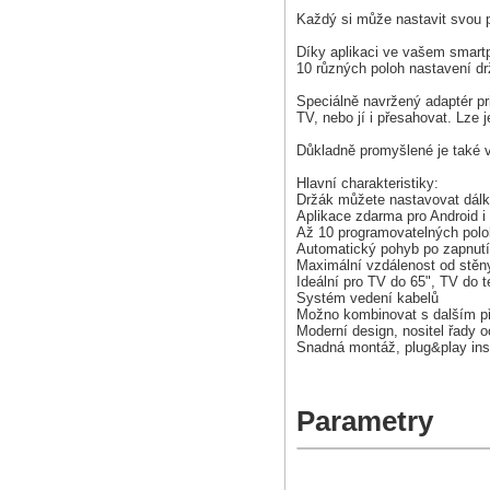
Každý si může nastavit svou 
Díky aplikaci ve vašem smartp
10 různých poloh nastavení dr
Speciálně navržený adaptér pr
TV, nebo jí i přesahovat. Lze 
Důkladně promyšlené je také ve
Hlavní charakteristiky:
Držák můžete nastavovat dálk
Aplikace zdarma pro Android i
Až 10 programovatelných polo
Automatický pohyb po zapnutí
Maximální vzdálenost od stěn
Ideální pro TV do 65", TV do t
Systém vedení kabelů
Možno kombinovat s dalším př
Moderní design, nositel řady 
Snadná montáž, plug&play inst
Parametry