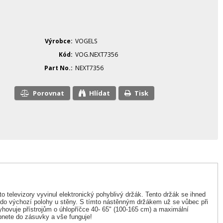
Výrobce
VOGELS
Kód
VOG.NEXT7356
Part No.
NEXT7356
Porovnat
Hlídat
Tisk
o televizory vyvinul elektronický pohyblivý držák. Tento držák se ihned
 do výchozí polohy u stěny. S tímto nástěnným držákem už se vůbec při
ovuje přístrojům o úhlopříčce 40- 65" (100-165 cm) a maximální
pnete do zásuvky a vše funguje!