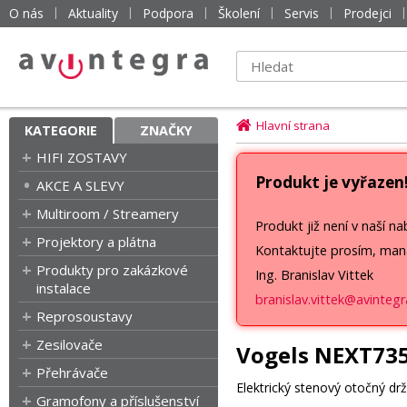
O nás
Aktuality
Podpora
Školení
Servis
Prodejci
Hlavní strana
KATEGORIE
ZNAČKY
HIFI ZOSTAVY
Produkt je vyřazen
AKCE A SLEVY
Multiroom / Streamery
Produkt již není v naší na
Projektory a plátna
Kontaktujte prosím, man
Produkty pro zakázkové
Ing. Branislav Vittek
instalace
branislav.vittek@avintegr
Reprosoustavy
Zesilovače
Vogels NEXT73
Přehrávače
Elektrický stenový otočný drž
Gramofony a příslušenství