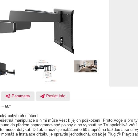
Parametry
Poslat info
 – 60"
cký pohyb při otáčení
etrná manipulace s nimi může vést k jejich poškození. Proto Vogel's pro tyt
esune do předem naprogramované polohy a po vypnutí se TV spolehlivě vrátí
e muset dotýkat. Držák umožňuje natáčení o 60 stupňů na každou stranu, vyh
 montáž a instalace držáku je opravdu jednoduchá, držák je Plug @ Play: za