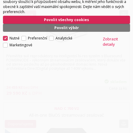
soubory sloužící k přizpůsobení obsahu webu, k měření jeho funkčnosti a
All-in-one BluOS streamovací zesilovač
obecně k zajištění vaší maximální spokojenosti. Dejte nám vědět o svých
preferencích.
Doporučujeme
Povolit všechny cookies
Povolit výběr
Nutné
Preferenční
Analytické
Zobrazit
detaily
Marketingové
Přeměňte své reproduktory na inteligentní hi-res systém s Bluesound
POWERNODE – výkonným streamovacím zesilovačem, který dokáže vše
od stereo poslechu až po plnohodnotné domácí kino. Nová
architektura DirectDigital poskytuje až 140W výkonu…
skladem
24 455
Kč
bez DPH
Cena za ks
29 590
Kč
s DPH
NAD C 700 V2
All-in-one BluOS streamovací zesilovač
Doporučujeme