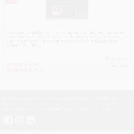
Legendární amplifikace NAD, nabitá moderními funkcemi. Kompaktní a
elegantní zesilovač NAD C 700 V2 z řady Classic je ideálním řešením pro
dobu streamování. Přidejte reproduktory a vytvořte luxusní stereo
systém pro hudbu…
skladem
34 702
Kč
bez DPH
Cena za ks
41 990
Kč
s DPH
ivan.trachta@avintegra.cz
+420 602 180
Distribuce: Ivan Trachta,
,
597
servis@avintegra.sk
+420 771 140 900
Servis: Alexej Rydzoň,
,