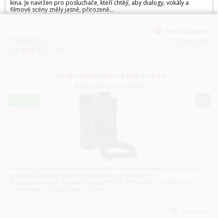
kina. Je navržen pro posluchače, kteří chtějí, aby dialogy, vokály a
filmové scény zněly jasně, přirozeně…
není skladem
11 562
Kč
bez DPH
Cena za ks
13 990
Kč
s DPH
Triangle BLACK repro kabel 2 x 2.5 m
Reproduktorový kabel
Novinka
Triangle BLACK je hotový reproduktorový kabel s banánky, navržený
pro čistý a stabilní přenos signálu mezi zesilovačem a
reprosoustavami. Vysoká čistota 99.99 % OFC mědi, vícevláknová
konstrukce a trojitá izolace z bavlny…
skladem