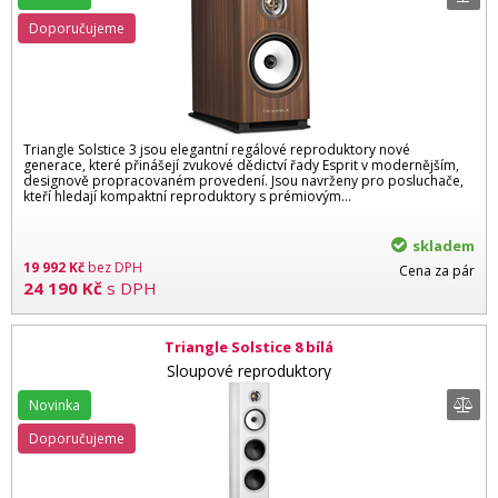
Doporučujeme
Triangle Solstice 3 jsou elegantní regálové reproduktory nové
generace, které přinášejí zvukové dědictví řady Esprit v modernějším,
designově propracovaném provedení. Jsou navrženy pro posluchače,
kteří hledají kompaktní reproduktory s prémiovým…
skladem
19 992
Kč
bez DPH
Cena za pár
24 190
Kč
s DPH
Triangle Solstice 8 bílá
Sloupové reproduktory
Novinka
Doporučujeme