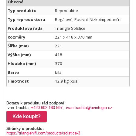
Obecné
Typ produktu
Reproduktor
Typ reproduktoru
Regálové, Pasivní, Nízkoimpedanční
Produktová řada
Triangle Solstice
Rozměry
221 x 418 x 370 mm
Šířka (mm)
221
Výška (mm)
418
Hloubka (mm)
370
Barva
bílá
Hmotnost
12.9 kg (kus)
Dotazy k produktu rád zodpoví:
Ivan Trachta,
+420 602 180 597
,
ivan.trachta@avintegra.cz
Kde koupit?
Stránky o produktu:
https://trianglehifi.com/products/solstice-3