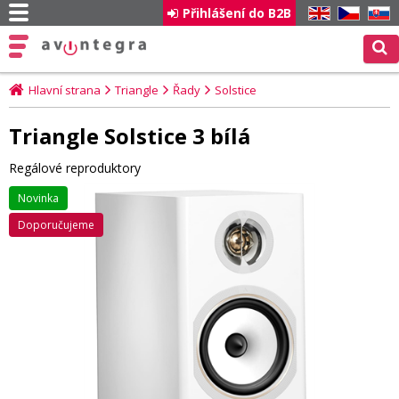
Přihlášení do B2B
EN
CZ
SK
Hlavní strana
Triangle
Řady
Solstice
Triangle Solstice 3 bílá
Regálové reproduktory
Novinka
Doporučujeme