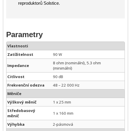
reproduktorů Solstice.
Parametry
Vlastnosti
Zatížitelnost
90 W
8 ohm (nominální), 5.3 ohm
Impedance
(minimální)
Citlivost
90 dB
Frekvenční odezva
48 – 22 000 Hz
Měniče
Výškový měnič
1 x 25 mm
Středobasový
1 x 160 mm
měnič
Výhybka
2-pásmová