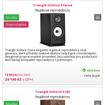
Triangle Solstice 3 černá
Regálové reproduktory
Novinka
Doporučujeme
Triangle Solstice 3 jsou elegantní regálové reproduktory nové
generace, které přinášejí zvukové dědictví řady Esprit v modernějším,
designově propracovaném provedení. Jsou navrženy pro posluchače,
kteří hledají kompaktní reproduktory s prémiovým…
skladem
19 992
Kč
bez DPH
Cena za pár
24 190
Kč
s DPH
Triangle Solstice 3 týk
Regálové reproduktory
Novinka