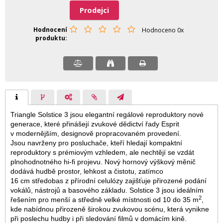
Prodejci
Hodnocení
Hodnoceno 0x
produktu
Triangle Solstice 3 jsou elegantní regálové reproduktory nové
generace, které přinášejí zvukové dědictví řady Esprit
v modernějším, designově propracovaném provedení.
Jsou navrženy pro posluchače, kteří hledají kompaktní
reproduktory s prémiovým vzhledem, ale nechtějí se vzdát
plnohodnotného hi-fi projevu. Nový hornový výškový měnič
dodává hudbě prostor, lehkost a čistotu, zatímco
16 cm středobas z přírodní celulózy zajišťuje přirozené podání
vokálů, nástrojů a basového základu. Solstice 3 jsou ideálním
2
řešením pro menší a středně velké místnosti od 10 do 35 m
,
kde nabídnou přirozeně širokou zvukovou scénu, která vynikne
při poslechu hudby i při sledování filmů v domácím kině.