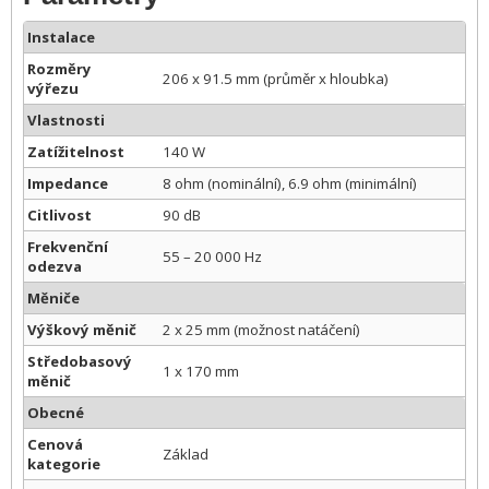
Instalace
Rozměry
206 x 91.5 mm (průměr x hloubka)
výřezu
Vlastnosti
Zatížitelnost
140 W
Impedance
8 ohm (nominální), 6.9 ohm (minimální)
Citlivost
90 dB
Frekvenční
55 – 20 000 Hz
odezva
Měniče
Výškový měnič
2 x 25 mm (možnost natáčení)
Středobasový
1 x 170 mm
měnič
Obecné
Cenová
Základ
kategorie