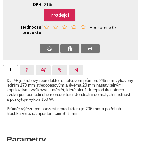
DPH
21%
Prodejci
Hodnocení
Hodnoceno 0x
produktu
ICT7+ je kruhový reproduktor o celkovém průměru 246 mm vybavený
jedním 170 mm středobasovým a dvěma 20 mm nastavitelnými
kopulovitými výškovými měniči, které slouží k reprodukci stereo
zvuku pomocí jediného reproduktoru. Je ideální do malých místností
a poskytuje výkon 150 W.
Průměr výřezu pro osazení reproduktoru je 206 mm a potřebná
hloubka výřezu/zapuštění činí 91.5 mm.
Parametry