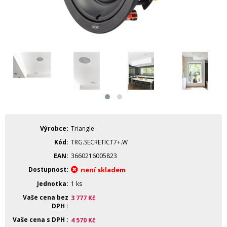
Výrobce
Triangle
Kód
TRG.SECRETICT7+.W
EAN
3660216005823
Dostupnost
není skladem
Jednotka
1 ks
Vaše cena bez
3 777
Kč
DPH
Vaše cena s DPH
4 570
Kč