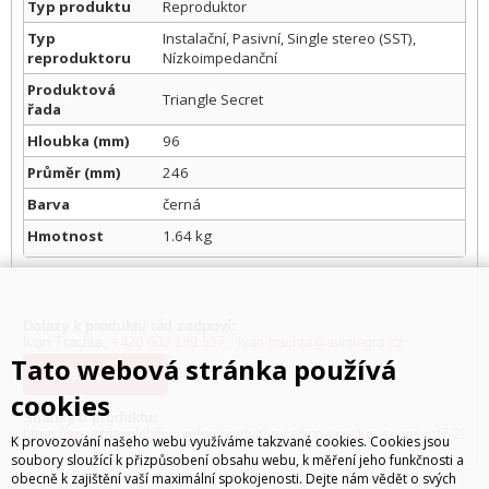
Typ produktu
Reproduktor
Typ
Instalační, Pasivní, Single stereo (SST),
reproduktoru
Nízkoimpedanční
Produktová
Triangle Secret
řada
Hloubka (mm)
96
Průměr (mm)
246
Barva
černá
Hmotnost
1.64 kg
Dotazy k produktu rád zodpoví:
Ivan Trachta,
+420 602 180 597
,
ivan.trachta@avintegra.cz
Tato webová stránka používá
Kde koupit?
cookies
Stránky o produktu:
https://www.trianglehifi.com/en/produit/in-ceiling-speaker-secret-ict7-2/
K provozování našeho webu využíváme takzvané cookies. Cookies jsou
soubory sloužící k přizpůsobení obsahu webu, k měření jeho funkčnosti a
obecně k zajištění vaší maximální spokojenosti. Dejte nám vědět o svých