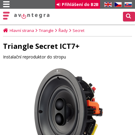
Přihlášení do B2B
EN
CZ
SK
Hlavní strana
Triangle
Řady
Secret
Triangle Secret ICT7+
Instalační reproduktor do stropu