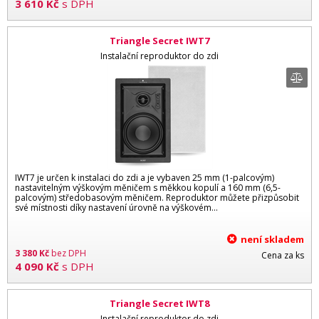
3 610
Kč
s DPH
Triangle Secret IWT7
Instalační reproduktor do zdi
IWT7 je určen k instalaci do zdi a je vybaven 25 mm (1-palcovým)
nastavitelným výškovým měničem s měkkou kopulí a 160 mm (6,5-
palcovým) středobasovým měničem. Reproduktor můžete přizpůsobit
své místnosti díky nastavení úrovně na výškovém...
není skladem
3 380
Kč
bez DPH
Cena za ks
4 090
Kč
s DPH
Triangle Secret IWT8
Instalační reproduktor do zdi