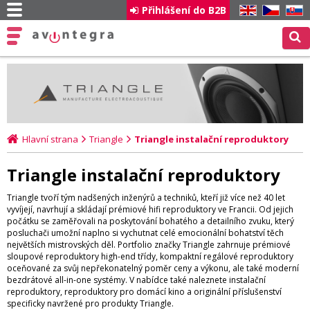
Přihlášení do B2B
EN
CZ
SK
Hlavní strana
Triangle
Triangle instalační reproduktory
Triangle instalační reproduktory
Triangle tvoří tým nadšených inženýrů a techniků, kteří již více než 40 let
vyvíjejí, navrhují a skládají prémiové hifi reproduktory ve Francii. Od jejich
počátku se zaměřovali na poskytování bohatého a detailního zvuku, který
posluchači umožní naplno si vychutnat celé emocionální bohatství těch
největších mistrovských děl. Portfolio značky Triangle zahrnuje prémiové
sloupové reproduktory high-end třídy, kompaktní regálové reproduktory
oceňované za svůj nepřekonatelný poměr ceny a výkonu, ale také moderní
bezdrátové all-in-one systémy. V nabídce také naleznete instalační
reproduktory, reproduktory pro domácí kino a originální příslušenství
specificky navržené pro produkty Triangle.