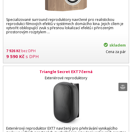
Specializované surround reproduktory navržené pro realistickou
reprodukci filmových efektů v systémech domácího kina. Jejich cílem je
vytvořit obklopující zvuk s přesnou lokalizací efektů i přirozeným
prostorovým rozptylem …
skladem
7 926
Kč
bez DPH
Cena za pár
9 590
Kč
s DPH
Triangle Secret EXT7 černá
Exteriérové reproduktory
Exteriérový reproduktor EXT7 navržený pro přehrávání vynikajícího