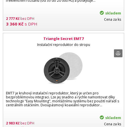
frekvenčním rozsahu (od 55 do 20 000 Hz) a poskytuje…
skladem
2 777
Kč
bez DPH
Cena za ks
3 360
Kč
s DPH
Triangle Secret EMT7
Instalační reproduktor do stropu
EMT7 je kruhový instalační reproduktor, který je určen pro
bezproblémovou integraci. Lze jej snadno a rychle namontovat díky
technologii "Easy Mounting", montážnímu systému bez použití nářadí s
centrálním otáčením. Dvoupásmový koaxiální reproduktor...
skladem
2 983
Kč
bez DPH
Cena za ks