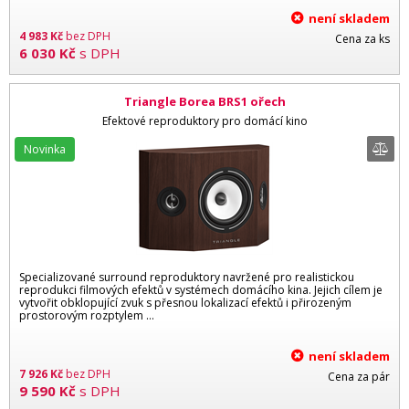
není skladem
4 983
Kč
bez DPH
Cena za ks
6 030
Kč
s DPH
Triangle Borea BRS1 ořech
Efektové reproduktory pro domácí kino
Novinka
Specializované surround reproduktory navržené pro realistickou
reprodukci filmových efektů v systémech domácího kina. Jejich cílem je
vytvořit obklopující zvuk s přesnou lokalizací efektů i přirozeným
prostorovým rozptylem …
není skladem
7 926
Kč
bez DPH
Cena za pár
9 590
Kč
s DPH