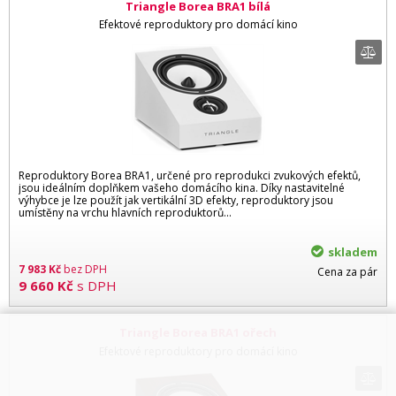
Triangle Borea BRA1 bílá
Efektové reproduktory pro domácí kino
Reproduktory Borea BRA1, určené pro reprodukci zvukových efektů,
jsou ideálním doplňkem vašeho domácího kina. Díky nastavitelné
výhybce je lze použít jak vertikální 3D efekty, reproduktory jsou
umístěny na vrchu hlavních reproduktorů...
skladem
7 983
Kč
bez DPH
Cena za pár
9 660
Kč
s DPH
Triangle Borea BRA1 ořech
Efektové reproduktory pro domácí kino