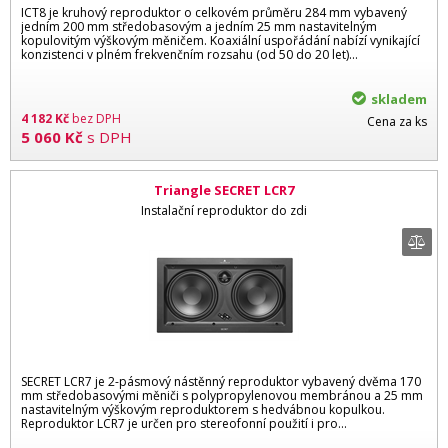
ICT8 je kruhový reproduktor o celkovém průměru 284 mm vybavený
jedním 200 mm středobasovým a jedním 25 mm nastavitelným
kopulovitým výškovým měničem. Koaxiální uspořádání nabízí vynikající
konzistenci v plném frekvenčním rozsahu (od 50 do 20 let)...
skladem
4 182
Kč
bez DPH
Cena za ks
5 060
Kč
s DPH
Triangle SECRET LCR7
Instalační reproduktor do zdi
SECRET LCR7 je 2-pásmový nástěnný reproduktor vybavený dvěma 170
mm středobasovými měniči s polypropylenovou membránou a 25 mm
nastavitelným výškovým reproduktorem s hedvábnou kopulkou.
Reproduktor LCR7 je určen pro stereofonní použití i pro...