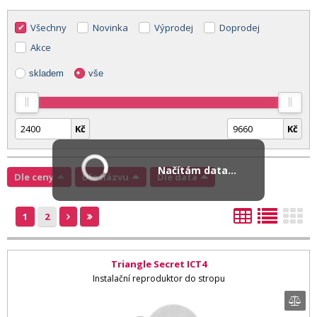
Všechny
Novinka
Výprodej
Doprodej
Akce
skladem
vše
Kč
Kč
Načítám data...
Dle ceny
Dle názvu
Dle data
1
2
Triangle Secret ICT4
Instalační reproduktor do stropu