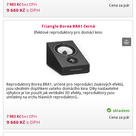
7 983
Kč
bez DPH
Cena za pár
9 660
Kč
s DPH
Triangle Borea BRA1 černá
Efektové reproduktory pro domácí kino
Reproduktory Borea BRA1, určené pro reprodukci zvukových efektů,
jsou ideálním doplňkem vašeho domácího kina. Díky nastavitelné
výhybce je lze použít jak vertikální 3D efekty, reproduktory jsou
umístěny na vrchu hlavních reproduktorů...
skladem
7 983
Kč
bez DPH
Cena za pár
9 660
Kč
s DPH