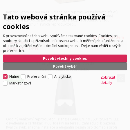
Reproduktory Borea BRA1, určené pro reprodukci zvukových efektů,
Tato webová stránka používá
jsou ideálním doplňkem vašeho domácího kina. Díky nastavitelné
výhybce je lze použít jak vertikální 3D efekty, reproduktory jsou
cookies
umístěny na vrchu hlavních reproduktorů...
K provozování našeho webu využíváme takzvané cookies. Cookies jsou
není skladem
soubory sloužící k přizpůsobení obsahu webu, k měření jeho funkčnosti a
7 983
Kč
bez DPH
Cena za pár
obecně k zajištění vaší maximální spokojenosti. Dejte nám vědět o svých
9 660
Kč
s DPH
preferencích.
Povolit všechny cookies
Triangle Secret Garden 7 šedá
Povolit výběr
Zahradní outdoor reproduktor
Nutné
Preferenční
Analytické
Zobrazit
Novinka
detaily
Marketingové
Odolný venkovní reproduktor Triangle GARDEN 7 s 360° zvukem, LED
osvětlením a certifikací IP66. Ideální na terasu, zahradu či k bazénu.
Kvalitní zvuk, snadná instalace a elegantní design pro domácí i profi