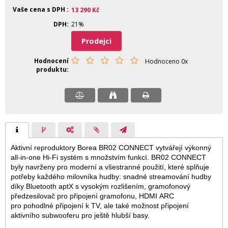
Vaše cena s DPH
13 290
Kč
DPH
21%
Prodejci
Hodnocení
Hodnoceno 0x
produktu
Aktivní reproduktory Borea BR02 CONNECT vytvářejí výkonný
all-in-one Hi-Fi systém s množstvím funkcí. BR02 CONNECT
byly navrženy pro moderní a všestranné použití, které splňuje
potřeby každého milovníka hudby: snadné streamování hudby
díky Bluetooth aptX s vysokým rozlišením, gramofonový
předzesilovač pro připojení gramofonu, HDMI ARC
pro pohodlné připojení k TV, ale také možnost připojení
aktivního subwooferu pro ještě hlubší basy.