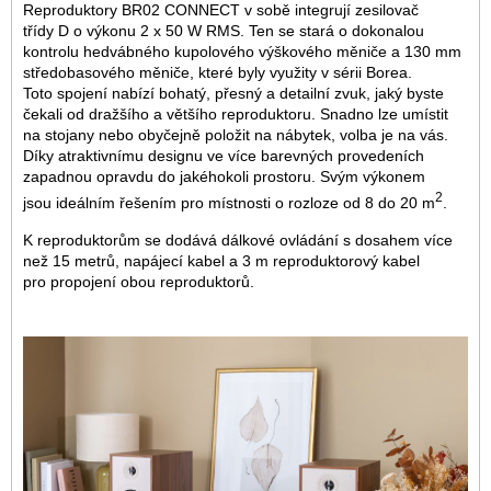
Reproduktory BR02 CONNECT v sobě integrují zesilovač
třídy D o výkonu 2 x 50 W RMS. Ten se stará o dokonalou
kontrolu hedvábného kupolového výškového měniče a 130 mm
středobasového měniče, které byly využity v sérii Borea.
Toto spojení nabízí bohatý, přesný a detailní zvuk, jaký byste
čekali od dražšího a většího reproduktoru. Snadno lze umístit
na stojany nebo obyčejně položit na nábytek, volba je na vás.
Díky atraktivnímu designu ve více barevných provedeních
zapadnou opravdu do jakéhokoli prostoru. Svým výkonem
2
jsou ideálním řešením pro místnosti o rozloze od 8 do 20 m
.
K reproduktorům se dodává dálkové ovládání s dosahem více
než 15 metrů, napájecí kabel a 3 m reproduktorový kabel
pro propojení obou reproduktorů.