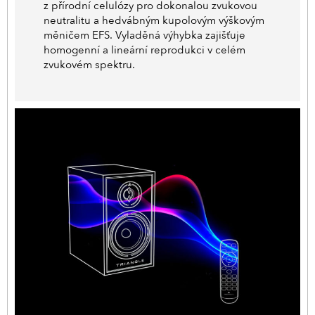
z přírodní celulózy pro dokonalou zvukovou
neutralitu a hedvábným kupolovým výškovým
měničem EFS. Vyladěná výhybka zajišťuje
homogenní a lineární reprodukci v celém
zvukovém spektru.