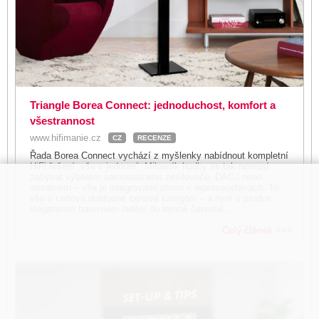
Triangle Borea Connect: jednoduchost, komfort a
všestrannost
www.hifimanie.cz
CZ
RECENZE
Řada Borea Connect vychází z myšlenky nabídnout kompletní
HiFi řešení „vše v jednom“. Milovník hudby se tak nemusí
zabývat výběrem samostatného zesilovače, DACu nebo
streameru – vše je integrováno přímo v reprosoustavách. To
vše v cenově dostupné cenové kategorii – a nyní v prudce
elegantním barevném ladění do temné červené....
Celý článek >>>