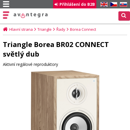
Přihlášení do B2B
EN
CZ
SK
Hlavní strana
Triangle
Řady
Borea Connect
Triangle Borea BR02 CONNECT
světlý dub
Aktivní regálové reproduktory