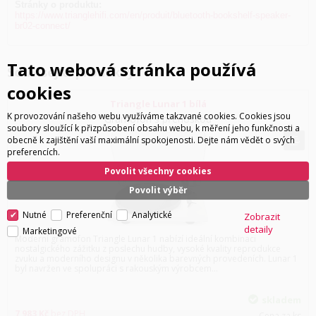
Stránky o produktu:
https://www.trianglehifi.com/en/produit/bluetooth-bookshelf-speaker-
br02-connect/
Tato webová stránka používá
Související produkty
cookies
Triangle Lunar 1 bílá
K provozování našeho webu využíváme takzvané cookies. Cookies jsou
Gramofon s přenoskou
soubory sloužící k přizpůsobení obsahu webu, k měření jeho funkčnosti a
obecně k zajištění vaší maximální spokojenosti. Dejte nám vědět o svých
preferencích.
Povolit všechny cookies
Povolit výběr
Nutné
Preferenční
Analytické
Zobrazit
detaily
Marketingové
Moderní gramofon Triangle Lunar 1 nabízí ideální kombinaci
nostalgického zážitku z poslechu hudby, vysoké kvality reprodukce
zvuku a moderního designu v několika barevných provedeních. Lunar 1
byl navržen ve spolupráci s rakouským výrobcem…
skladem
7 983
Kč
bez DPH
Cena za ks