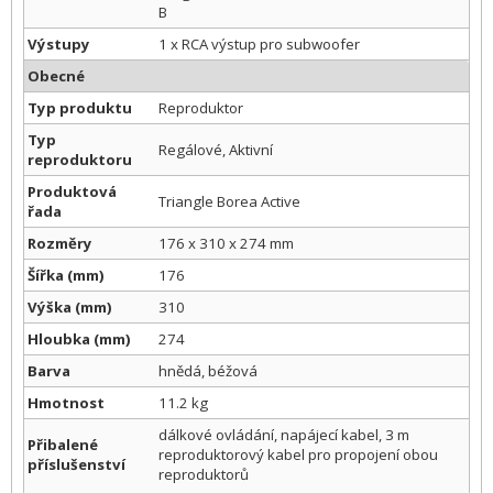
B
Výstupy
1 x RCA výstup pro subwoofer
Obecné
Typ produktu
Reproduktor
Typ
Regálové, Aktivní
reproduktoru
Produktová
Triangle Borea Active
řada
Rozměry
176 x 310 x 274 mm
Šířka (mm)
176
Výška (mm)
310
Hloubka (mm)
274
Barva
hnědá, béžová
Hmotnost
11.2 kg
dálkové ovládání, napájecí kabel, 3 m
Přibalené
reproduktorový kabel pro propojení obou
příslušenství
reproduktorů