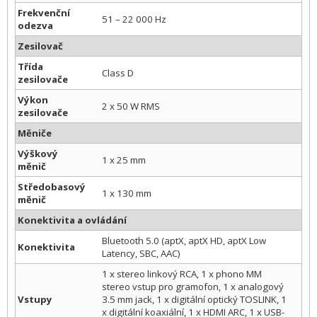
Frekvenční
51 – 22 000 Hz
odezva
Zesilovač
Třída
Class D
zesilovače
Výkon
2 x 50 W RMS
zesilovače
Měniče
Výškový
1 x 25 mm
měnič
Středobasový
1 x 130 mm
měnič
Konektivita a ovládání
Bluetooth 5.0 (aptX, aptX HD, aptX Low
Konektivita
Latency, SBC, AAC)
1 x stereo linkový RCA, 1 x phono MM
stereo vstup pro gramofon, 1 x analogový
Vstupy
3.5 mm jack, 1 x digitální optický TOSLINK, 1
x digitální koaxiální, 1 x HDMI ARC, 1 x USB-