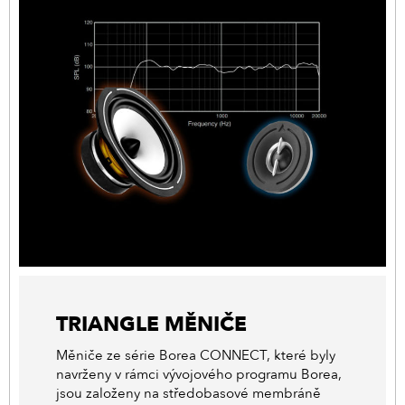
TRIANGLE MĚNIČE
Měniče ze série Borea CONNECT, které byly
navrženy v rámci vývojového programu Borea,
jsou založeny na středobasové membráně