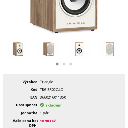
Výrobce
Triangle
Kód
TRG.BR02C.LO
EAN
3660216011350
Dostupnost
skladem
Jednotka
1 pár
Vaše cena bez
10 983
Kč
DPH