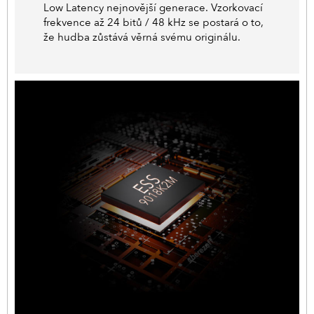
Low Latency nejnovější generace. Vzorkovací
frekvence až 24 bitů / 48 kHz se postará o to,
že hudba zůstává věrná svému originálu.