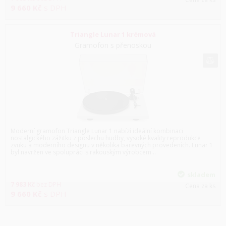
9 660
Kč
s DPH
Triangle Lunar 1 krémová
Gramofon s přenoskou
Moderní gramofon Triangle Lunar 1 nabízí ideální kombinaci
nostalgického zážitku z poslechu hudby, vysoké kvality reprodukce
zvuku a moderního designu v několika barevných provedeních. Lunar 1
byl navržen ve spolupráci s rakouským výrobcem…
skladem
7 983
Kč
bez DPH
Cena za ks
9 660
Kč
s DPH