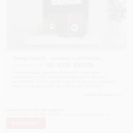
Triangle Capella – nastavení a užitečné tipy
www.youtube.com
EN
VIDEO
CZ TITULKY
Triangle připravil praktické instruktážní video, které
vás provede prvním nastavením a připojením aktivních
reproduktorů. Získáte rychlý a jasný návod, jak si vychutnat
hudbu ve vysoké kvalitě bez zbytečných komplikací.
Shlédnout video >>>
Dotazy k produktu rád zodpoví:
Ivan Trachta,
+420 602 180 597
,
ivan.trachta@avintegra.cz
Kde koupit?