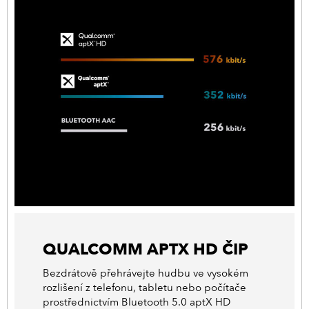
QUALCOMM APTX HD ČIP
Bezdrátově přehrávejte hudbu ve vysokém
rozlišení z telefonu, tabletu nebo počítače
prostřednictvím Bluetooth 5.0 aptX HD