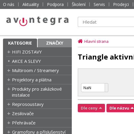
O nás
Aktuality
Podpora
Školení
Servis
Prodejci
Hlavní strana
KATEGORIE
ZNAČKY
HIFI ZOSTAVY
Triangle aktivn
AKCE A SLEVY
Multiroom / Streamery
Projektory a plátna
Produkty pro zakázkové
instalace
Reprosoustavy
Dle ceny
Dle názvu
Zesilovače
Přehrávače
Gramofony a příslušenství