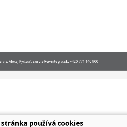
servis@avintegra.sk
+420 771 140 900
ervis: Alexej Rydzoň,
,
stránka používá cookies