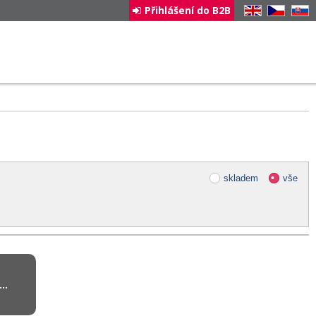
Přihlášení do B2B
EN
CZ
SK
skladem
vše
..