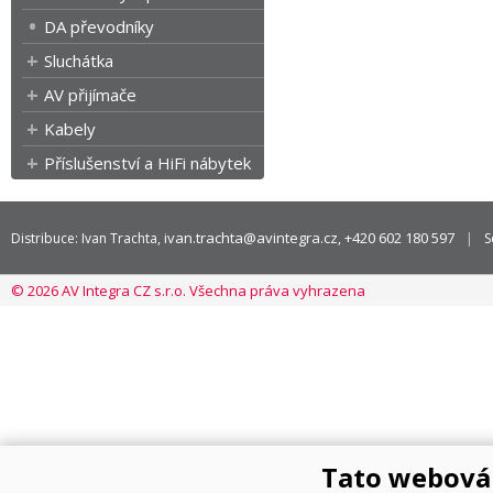
DA převodníky
Sluchátka
AV přijímače
Kabely
Příslušenství a HiFi nábytek
ivan.trachta@avintegra.cz
+420 602 180 597
Distribuce: Ivan Trachta,
,
S
© 2026 AV Integra CZ s.r.o. Všechna práva vyhrazena
Tato webová 