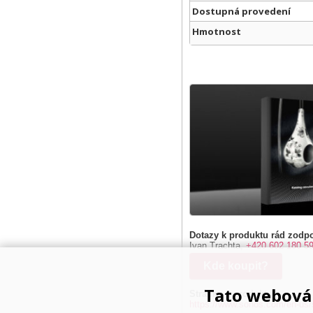
Dostupná provedení
Hmotnost
Dotazy k produktu rád zodpo
Ivan Trachta,
+420 602 180 5
Kde koupit?
Tato webová 
Stránky o produktu:
https://www.sonos.com/en-us/