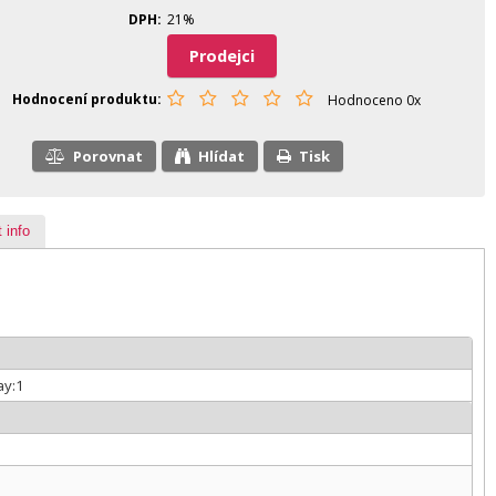
DPH
21%
Prodejci
Hodnocení produktu
Hodnoceno 0x
Porovnat
Hlídat
Tisk
 info
ay:1