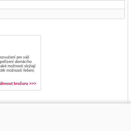
u ozvučení pro váš
 pořízení domácího
 jaké možnosti skýtají
lik možností řešení,
táhnout brožuru >>>