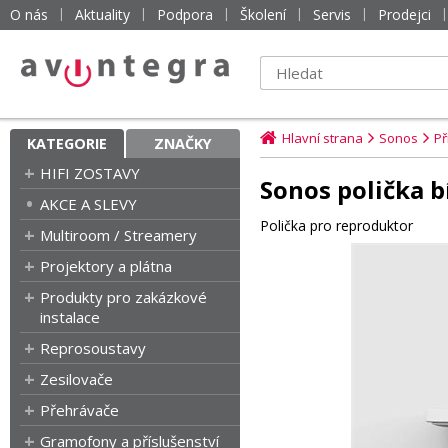
O nás
Aktuality
Podpora
Školení
Servis
Prodejci
Hlavní strana
Sonos
Př
KATEGORIE
ZNAČKY
HIFI ZOSTAVY
Sonos polička b
AKCE A SLEVY
Polička pro reproduktor
Multiroom / Streamery
Projektory a plátna
Produkty pro zakázkové
instalace
Reprosoustavy
Zesilovače
Přehrávače
Gramofony a příslušenství