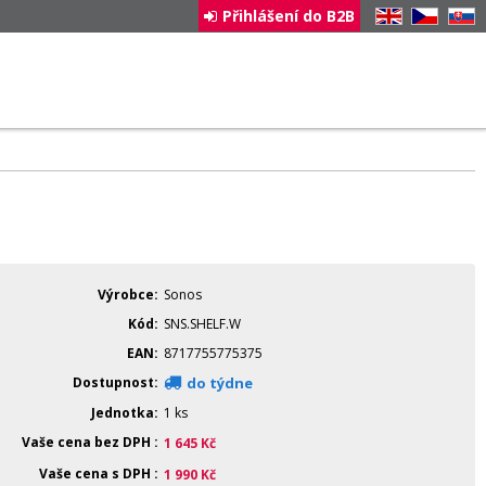
Přihlášení do B2B
EN
CZ
SK
Výrobce
Sonos
Kód
SNS.SHELF.W
EAN
8717755775375
Dostupnost
do týdne
Jednotka
1 ks
Vaše cena bez DPH
1 645
Kč
Vaše cena s DPH
1 990
Kč