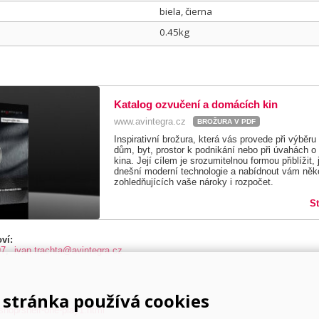
biela, čierna
0.45kg
Katalog ozvučení a domácích kin
www.avintegra.cz
BROŽURA V PDF
Inspirativní brožura, která vás provede při výběr
dům, byt, prostor k podnikání nebo při úvahách o
kina. Její cílem je srozumitelnou formou přiblížit,
dnešní moderní technologie a nabídnout vám něko
zohledňujících vaše nároky i rozpočet.
S
ví:
97
,
ivan.trachta@avintegra.cz
stránka používá cookies
shop/shelf-one-play1.html