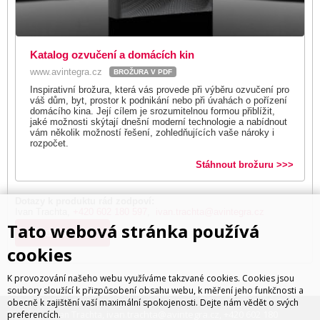
Katalog ozvučení a domácích kin
www.avintegra.cz
BROŽURA V PDF
Inspirativní brožura, která vás provede při výběru ozvučení pro
váš dům, byt, prostor k podnikání nebo při úvahách o pořízení
domácího kina. Její cílem je srozumitelnou formou přiblížit,
jaké možnosti skýtají dnešní moderní technologie a nabídnout
vám několik možností řešení, zohledňujících vaše nároky i
rozpočet.
Stáhnout brožuru >>>
Dotazy k produktu rád zodpoví:
Ivan Trachta,
+420 602 180 597
,
ivan.trachta@avintegra.cz
Tato webová stránka používá
Kde koupit?
cookies
K provozování našeho webu využíváme takzvané cookies. Cookies jsou
soubory sloužící k přizpůsobení obsahu webu, k měření jeho funkčnosti a
obecně k zajištění vaší maximální spokojenosti. Dejte nám vědět o svých
ivan.trachta@avintegra.cz
+420 602 180
Distribuce: Ivan Trachta,
,
preferencích.