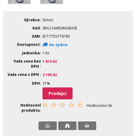
Výrobce
Sonos
Kód
SNS.CHARGINGBASE
EAN
8717755776785
Dostupnost
do týdne
Jednotka
1 ks
Vaše cena bez
1 810
Kč
DPH
Vaše cena s DPH
2 190
Kč
DPH
21%
Prodejci
Hodnocení
Hodnoceno 0x
produktu