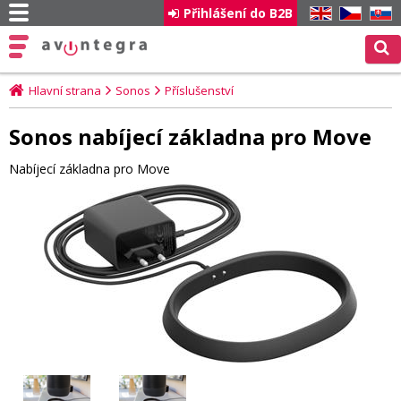
Přihlášení do B2B
EN
CZ
SK
Hlavní strana
Sonos
Příslušenství
Sonos nabíjecí základna pro Move
Nabíjecí základna pro Move