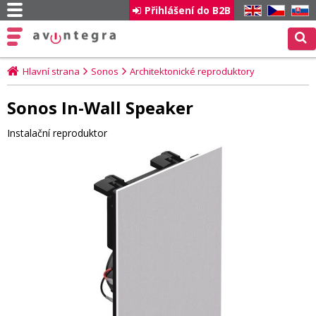
Přihlášení do B2B
EN
CZ
SK
Hlavní strana
Sonos
Architektonické reproduktory
Sonos In-Wall Speaker
Instalační reproduktor