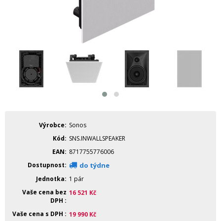
Výrobce
Sonos
Kód
SNS.INWALLSPEAKER
EAN
8717755776006
Dostupnost
do týdne
Jednotka
1 pár
Vaše cena bez
16 521
Kč
DPH
Vaše cena s DPH
19 990
Kč