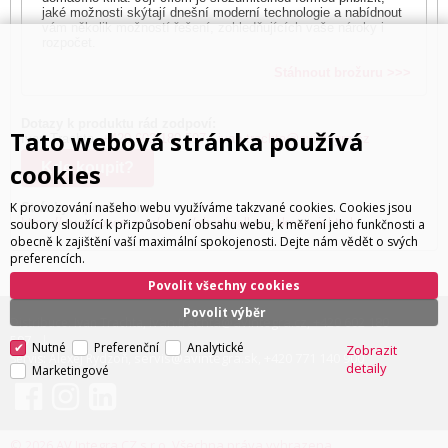
jaké možnosti skýtají dnešní moderní technologie a nabídnout
vám několik možností řešení, zohledňujících vaše nároky i
rozpočet.
Stáhnout brožuru >>>
Dotazy k produktu rád zodpoví:
Tato webová stránka používá
Ivan Trachta,
+420 602 180 597
,
ivan.trachta@avintegra.cz
cookies
Kde koupit?
K provozování našeho webu využíváme takzvané cookies. Cookies jsou
Stránky o produktu:
https://www.sonos.com/en-us/shop/wall-speaker-pair.html
soubory sloužící k přizpůsobení obsahu webu, k měření jeho funkčnosti a
obecně k zajištění vaší maximální spokojenosti. Dejte nám vědět o svých
preferencích.
Povolit všechny cookies
Povolit výběr
ivan.trachta@avintegra.cz
+420 602 180
Distribuce: Ivan Trachta,
,
597
Nutné
Preferenční
Analytické
Zobrazit
servis@avintegra.sk
+420 771 140 900
Servis: Alexej Rydzoň,
,
detaily
Marketingové
© 2026 AV Integra CZ s.r.o. Všechna práva vyhrazena