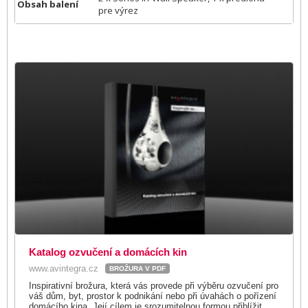
Obsah balení
pre výrez
Katalog ozvučení a domácích kin
www.avintegra.cz
BROŽURA V PDF
Inspirativní brožura, která vás provede při výběru ozvučení pro
váš dům, byt, prostor k podnikání nebo při úvahách o pořízení
domácího kina. Její cílem je srozumitelnou formou přiblížit,