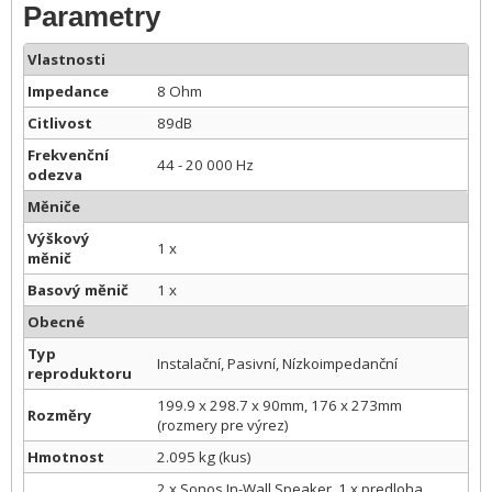
Parametry
Vlastnosti
Impedance
8 Ohm
Citlivost
89dB
Frekvenční
44 - 20 000 Hz
odezva
Měniče
Výškový
1 x
měnič
Basový měnič
1 x
Obecné
Typ
Instalační, Pasivní, Nízkoimpedanční
reproduktoru
199.9 x 298.7 x 90mm, 176 x 273mm
Rozměry
(rozmery pre výrez)
Hmotnost
2.095 kg (kus)
2 x Sonos In-Wall Speaker, 1 x predloha