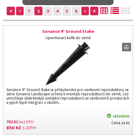
1
2
3
4
5
6
Sonance 9" Ground Stake
Upevňovací kolík do země
Sonance 9" Ground Stake je příslušenství pro venkovní reproduktory ze
série Sonance Landscape určený k montáži reproduktorů do země, což
umožňuje diskrétnější umístění reproduktorů ve venkovních prostorách
a jejich lepší integraci s okolím…
skladem
702
Kč
bez DPH
Cena za ks
850
Kč
s DPH