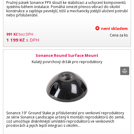
Pružný pásek Sonance PPX slouží ke stabilizaci a uchycení komponentů
systému během instalace. Pomáhá omezit přenos vibrací do okolní
konstrukce a zajišťuje pevnější, tišší a mechanicky jistější uložení potrubí
nebo příslušenství.
není skladem
991
Kč
bez DPH
Cena za ks
1 199
Kč
s DPH
Sonance Round Surface Mount
Kulatý povrchový držák pro reproduktory
Sonance 19" Ground Stake je příslušenství pro venkovní reproduktory
ze série Sonance Landscape určený k montáži reproduktorů do země,
což umožňuje diskrétnější umístění reproduktorů ve venkovních
prostorách a jejich lepší integraci s okolím…