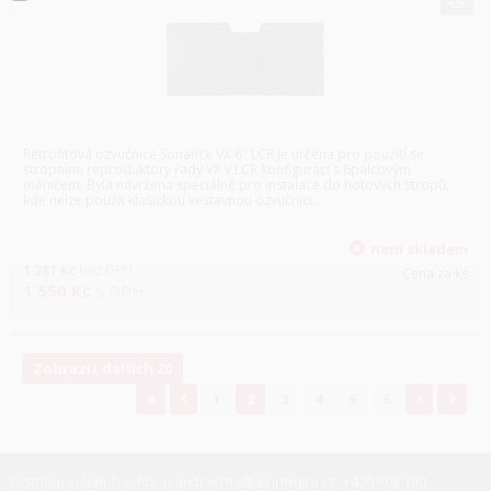
Retrofitová ozvučnice Sonance VX 6" LCR je určena pro použití se
stropními reproduktory řady VX v LCR konfiguraci s 6palcovým
měničem. Byla navržena speciálně pro instalace do hotových stropů,
kde nelze použít klasickou vestavnou ozvučnici...
není skladem
1 281
Kč
bez DPH
Cena za ks
1 550
Kč
s DPH
Zobrazit dalších 20
1
2
3
4
5
6
ivan.trachta@avintegra.cz
+420 602 180
Distribuce: Ivan Trachta,
,