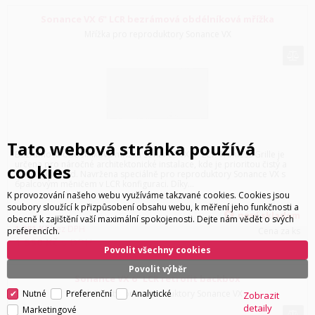
Sonance VX 6" LCR bezrámová obdélníková mřížka
Mřížka pro reproduktory Sonance VX
Tato webová stránka používá
Bezrámová obdélníková mřížka Sonance VX 6" LCR Trimless Grille je
určena pro náročné architektonické instalace, kde je prioritou čistý a
cookies
nerušivý vzhled. Navržena speciálně pro reproduktory Sonance VX s
6palcovým měničem v LCR konfiguraci. Díky...
K provozování našeho webu využíváme takzvané cookies. Cookies jsou
soubory sloužící k přizpůsobení obsahu webu, k měření jeho funkčnosti a
není skladem
obecně k zajištění vaší maximální spokojenosti. Dejte nám vědět o svých
1 281
Kč
bez DPH
preferencích.
Cena za ks
1 550
Kč
s DPH
Povolit všechny cookies
Povolit výběr
Sonance VX 6" LCR retrofit backbox
Nutné
Preferenční
Analytické
Příslušenství pro reproduktory Sonance VX
Zobrazit
detaily
Marketingové