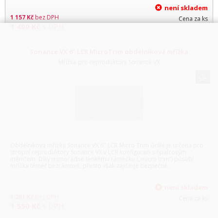
není skladem
1 157
Kč
bez DPH
Cena za ks
1 400
Kč
s DPH
Sonance VX 6" LCR MicroTrim obdélníková mřížka
Mřížka pro reproduktory Sonance VX
Obdélníková mřížka Sonance VX 6" LCR Micro Trim Grille je určena pro
stropní reproduktory Sonance VX v LCR konfiguraci s 6palcovým
měničem. Díky mimořádně tenkému rámečku („micro trim“) působí
mřížka téměř bezrámově, přesto však zajišťuje bezpečné...
není skladem
1 281
Kč
bez DPH
Cena za ks
1 550
Kč
s DPH