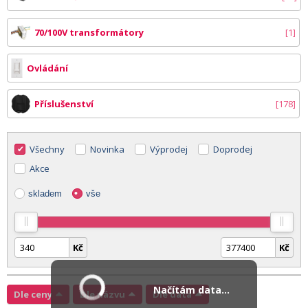
70/100V transformátory
1
Ovládání
Příslušenství
178
Všechny
Novinka
Výprodej
Doprodej
Akce
skladem
vše
Kč
Kč
Načítám data...
Dle ceny
Dle názvu
Dle data