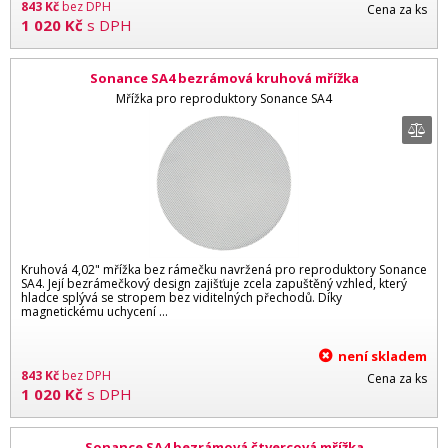
843
Kč
bez DPH
Cena za ks
1 020
Kč
s DPH
Sonance SA4 bezrámová kruhová mřížka
Mřížka pro reproduktory Sonance SA4
Kruhová 4,02" mřížka bez rámečku navržená pro reproduktory Sonance
SA4. Její bezrámečkový design zajišťuje zcela zapuštěný vzhled, který
hladce splývá se stropem bez viditelných přechodů. Díky
magnetickému uchycení ...
není skladem
843
Kč
bez DPH
Cena za ks
1 020
Kč
s DPH
Sonance SA4 bezrámová čtvercová mřížka