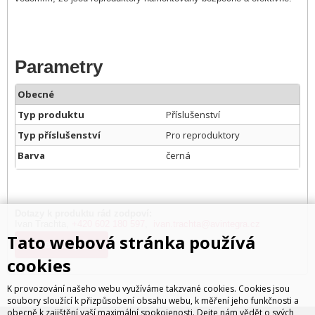
Parametry
Obecné
Typ produktu
Příslušenství
Typ příslušenství
Pro reproduktory
Barva
černá
Dotazy k produktu rád zodpoví:
Ivan Trachta,
+420 602 180 597
,
ivan.trachta@avintegra.cz
Tato webová stránka používá
Kde koupit?
cookies
K provozování našeho webu využíváme takzvané cookies. Cookies jsou
soubory sloužící k přizpůsobení obsahu webu, k měření jeho funkčnosti a
obecně k zajištění vaší maximální spokojenosti. Dejte nám vědět o svých