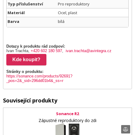
Typ příslušenství
Pro reproduktory
Materiál
Ocel, plast
Barva
bílá
Dotazy k produktu rád zodpoví:
Ivan Trachta,
+420 602 180 597
,
ivan.trachta@avintegra.cz
Kde koupit?
Stránky o produktu:
https://sonance.com/products/92691?
_pos=2&_sid=296dd01b4&_ss=r
Související produkty
Sonance R2
Zápustné reproduktory do zdi