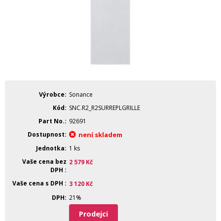
Výrobce
Sonance
Kód
SNC.R2_R2SURREPLGRILLE
Part No.
92691
Dostupnost
není skladem
Jednotka
1 ks
Vaše cena bez
2 579
Kč
DPH
Vaše cena s DPH
3 120
Kč
DPH
21%
Prodejci