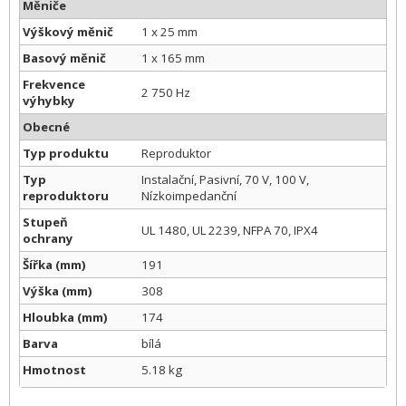
Měniče
Výškový měnič
1 x 25 mm
Basový měnič
1 x 165 mm
Frekvence
2 750 Hz
výhybky
Obecné
Typ produktu
Reproduktor
Typ
Instalační, Pasivní, 70 V, 100 V,
reproduktoru
Nízkoimpedanční
Stupeň
UL 1480, UL 2239, NFPA 70, IPX4
ochrany
Šířka (mm)
191
Výška (mm)
308
Hloubka (mm)
174
Barva
bílá
Hmotnost
5.18 kg