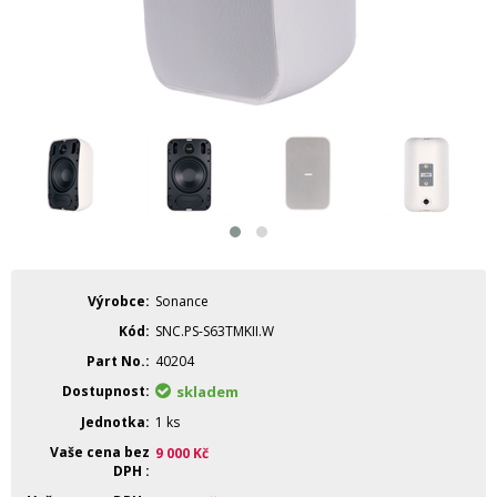
Výrobce
Sonance
Kód
SNC.PS-S63TMKII.W
Part No.
40204
Dostupnost
skladem
Jednotka
1 ks
Vaše cena bez
9 000
Kč
DPH