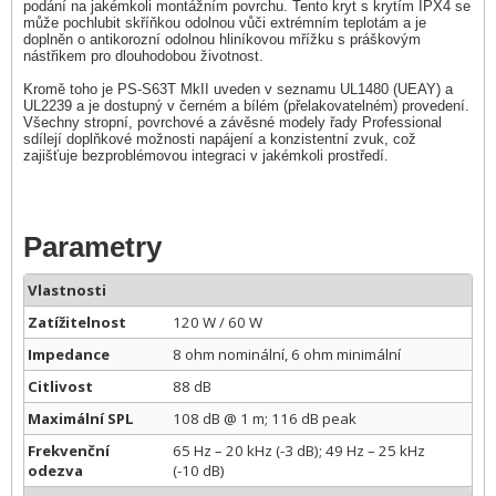
podání na jakémkoli montážním povrchu. Tento kryt s krytím IPX4 se
může pochlubit skříňkou odolnou vůči extrémním teplotám a je
doplněn o antikorozní odolnou hliníkovou mřížku s práškovým
nástřikem pro dlouhodobou životnost.
Kromě toho je PS-S63T MkII uveden v seznamu UL1480 (UEAY) a
UL2239 a je dostupný v černém a bílém (přelakovatelném) provedení.
Všechny stropní, povrchové a závěsné modely řady Professional
sdílejí doplňkové možnosti napájení a konzistentní zvuk, což
zajišťuje bezproblémovou integraci v jakémkoli prostředí.
Parametry
Vlastnosti
Zatížitelnost
120 W / 60 W
Impedance
8 ohm nominální, 6 ohm minimální
Citlivost
88 dB
Maximální SPL
108 dB @ 1 m; 116 dB peak
Frekvenční
65 Hz – 20 kHz (-3 dB); 49 Hz – 25 kHz
odezva
(-10 dB)