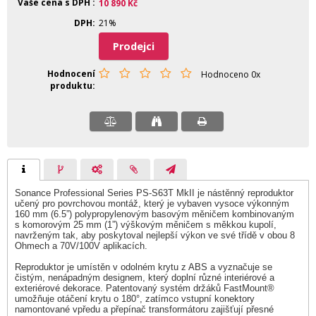
Vaše cena s DPH
10 890
Kč
DPH
21%
Prodejci
Hodnocení
Hodnoceno 0x
produktu
Sonance Professional Series PS-S63T MkII je nástěnný reproduktor
učený pro povrchovou montáž, který je vybaven vysoce výkonným
160 mm (6.5”) polypropylenovým basovým měničem kombinovaným
s komorovým 25 mm (1”) výškovým měničem s měkkou kupolí,
navrženým tak, aby poskytoval nejlepší výkon ve své třídě v obou 8
Ohmech a 70V/100V aplikacích.
Reproduktor je umístěn v odolném krytu z ABS a vyznačuje se
čistým, nenápadným designem, který doplní různé interiérové a
exteriérové dekorace. Patentovaný systém držáků FastMount®
umožňuje otáčení krytu o 180°, zatímco vstupní konektory
namontované vpředu a přepínač transformátoru zajišťují přesné