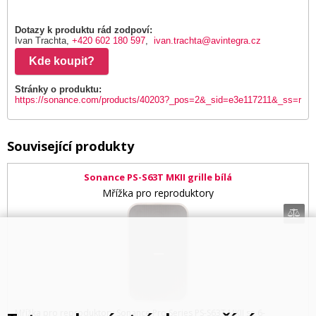
Dotazy k produktu rád zodpoví:
Ivan Trachta,
+420 602 180 597
,
ivan.trachta@avintegra.cz
Kde koupit?
Stránky o produktu:
https://sonance.com/products/40203?_pos=2&_sid=e3e117211&_ss=r
Související produkty
Sonance PS-S63T MKII grille bílá
Mřížka pro reproduktory
Mřížka pro reproduktory Sonance Pro Series PS-S63T MKII se 6-