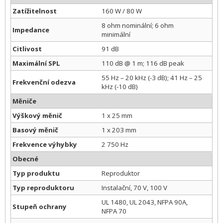
Zatížitelnost
160 W / 80 W
8 ohm nominální; 6 ohm
Impedance
minimální
Citlivost
91 dB
Maximální SPL
110 dB @ 1 m; 116 dB peak
55 Hz – 20 kHz (-3 dB); 41 Hz – 25
Frekvenční odezva
kHz (-10 dB)
Měniče
Výškový měnič
1 x 25 mm
Basový měnič
1 x 203 mm
Frekvence výhybky
2 750 Hz
Obecné
Typ produktu
Reproduktor
Typ reproduktoru
Instalační, 70 V, 100 V
UL 1480, UL 2043, NFPA 90A,
Stupeň ochrany
NFPA 70