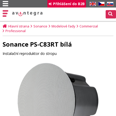
Přihlášení do B2B
EN
CZ
SK
Hlavní strana
Sonance
Modelové řady
Commercial
Professional
Sonance PS-C83RT bílá
Instalační reproduktor do stropu