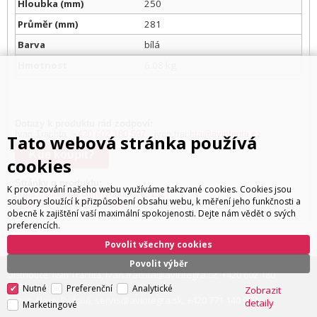
Hloubka (mm)
250
Průměr (mm)
281
Barva
bílá
Hmotnost
6.08 kg
Dotazy k produktu rád zodpoví:
Ivan Trachta,
+420 602 180 597
,
ivan.trachta@avintegra.cz
Tato webová stránka používá
Kde koupit?
cookies
Stránky o produktu:
K provozování našeho webu využíváme takzvané cookies. Cookies jsou
https://sonance.com/products/45132?
soubory sloužící k přizpůsobení obsahu webu, k měření jeho funkčnosti a
_pos=2&_sid=0d8d3c5ac&_ss=r
obecně k zajištění vaší maximální spokojenosti. Dejte nám vědět o svých
preferencích.
Povolit všechny cookies
Povolit výběr
ivan.trachta@avintegra.cz
+420 602 180
Distribuce: Ivan Trachta,
,
597
Nutné
Preferenční
Analytické
Zobrazit
servis@avintegra.sk
+420 771 140 900
Servis: Alexej Rydzoň,
,
detaily
Marketingové