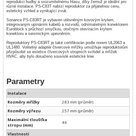
reprodukci hudby a srozumitelnému hlasu, díky čemuž je ideální pro
různé instalace. PS-C83T nabízí reproduktor za přijatelnou cenu,
estetický vzhled a vynikající zvuk.
Sonance PS-C83RT je vybaven utěsněným kovovým krytem,
integrovaným upínáním kabelů a rozvodů, odnímatelným konektorem
Euroblock s průchozí smyčkou, otočným otevíracím krytem
konektoru a seismickým upevněním.
Reproduktory PS-C83RT je také certifikován podle norem UL2063 a
UL1480. Volitelný adaptér čtvercové mřížky umožňuje reproduktorům
přizpůsobit se estetice čtvercových stropních svítidel a mřížek
HVAC, aby bylo dosaženo souvislé estetické linie.
Parametry
Instalace
Rozměry mřížky
283 mm (průměr)
Rozměry výřezu
257 mm (průměr)
Maximální tloušťka
44
stropu (mm)
Vlastnosti