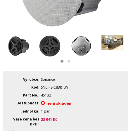
Výrobce
Sonance
Kód
SNC.PS-C83RT.W
Part No.
45132
Dostupnost
není skladem
Jednotka
1 pár
Vaše cena bez
23 041
Kč
DPH