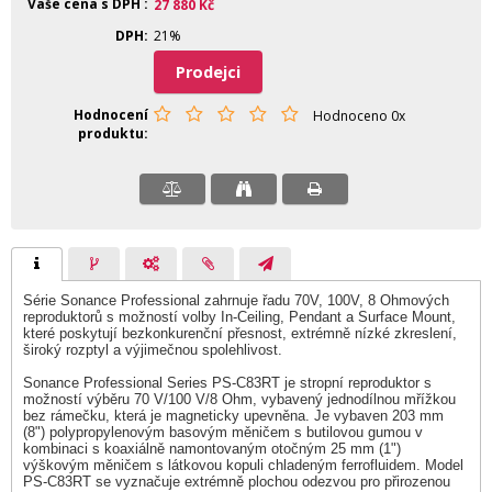
Vaše cena s DPH
27 880
Kč
DPH
21%
Prodejci
Hodnocení
Hodnoceno 0x
produktu
Série Sonance Professional zahrnuje řadu 70V, 100V, 8 Ohmových
reproduktorů s možností volby In-Ceiling, Pendant a Surface Mount,
které poskytují bezkonkurenční přesnost, extrémně nízké zkreslení,
široký rozptyl a výjimečnou spolehlivost.
Sonance Professional Series PS-C83RT je stropní reproduktor s
možností výběru 70 V/100 V/8 Ohm, vybavený jednodílnou mřížkou
bez rámečku, která je magneticky upevněna. Je vybaven 203 mm
(8") polypropylenovým basovým měničem s butilovou gumou v
kombinaci s koaxiálně namontovaným otočným 25 mm (1")
výškovým měničem s látkovou kopuli chladeným ferrofluidem. Model
PS-C83RT se vyznačuje extrémně plochou odezvou pro přirozenou