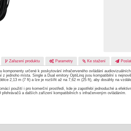
Zařazení produktu
Parametry
Ke stažení
Poslat
u komponenty určené k poskytování infračerveného ovládání audiovizuálních z
ení z jednoho místa. Single a Dual emitory OptiLinq jsou kompatibilní s nejn
délce 2,13 m (7 ft) a lze je rozšířit až na 7,62 m (25 ft), aby dosáhly na vzd
domácí použití i pro komerční prostředí, kde je zapotřebí jednoduché a efekt
 přehrávačů a dalších zařízení kompatibilních s infračerveným ovládáním.