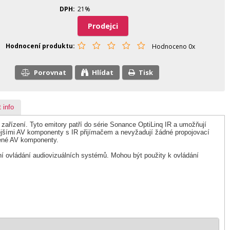
DPH
21%
Prodejci
Hodnocení produktu
Hodnoceno 0x
Porovnat
Hlídat
Tisk
 info
ařízení. Tyto emitory patří do série Sonance OptiLinq IR a umožňují
ovějšími AV komponenty s IR přijímačem a nevyžadují žádné propojovací
álené AV komponenty.
ivní ovládání audiovizuálních systémů. Mohou být použity k ovládání