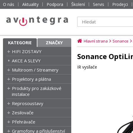
O nás
Aktuality
Podpora
Školení
Servis
Prodejci
Hlavní strana
Sonance
KATEGORIE
ZNAČKY
HIFI ZOSTAVY
Sonance OptiLin
AKCE A SLEVY
IR vysílače
Multiroom / Streamery
Projektory a plátna
Produkty pro zakázkové
instalace
Reprosoustavy
Zesilovače
Přehrávače
Gramofony a příslušenství