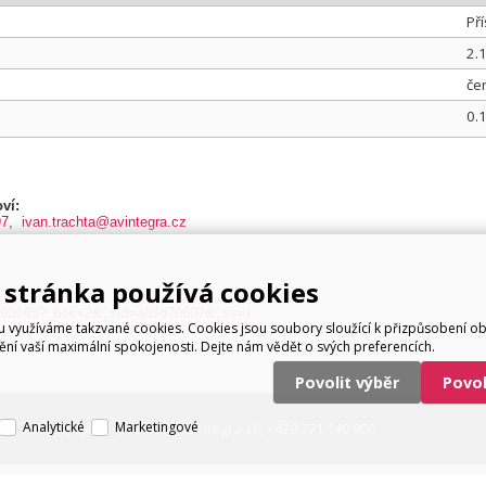
Pří
2.
če
0.
ví:
97
,
ivan.trachta@avintegra.cz
stránka používá cookies
ts/93145?_pos=2&_sid=a85d70607&_ss=r
využíváme takzvané cookies. Cookies jsou soubory sloužící k přizpůsobení o
tění vaší maximální spokojenosti. Dejte nám vědět o svých preferencích.
Povolit výběr
Povo
Analytické
Marketingové
servis@avintegra.sk
+420 771 140 900
ervis: Alexej Rydzoň,
,