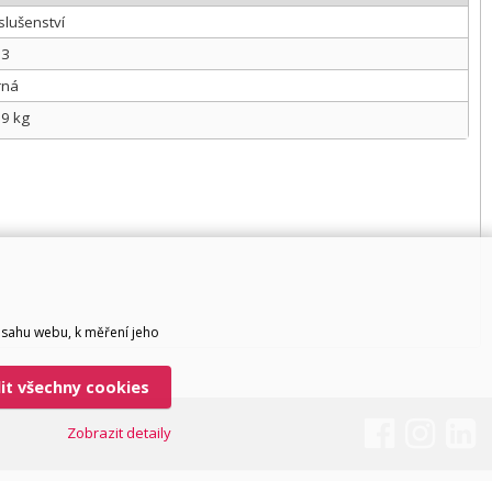
slušenství
13
rná
19 kg
bsahu webu, k měření jeho
lit všechny cookies
Zobrazit detaily
CyberSoft s.r.o.
Technické řešení © 2026