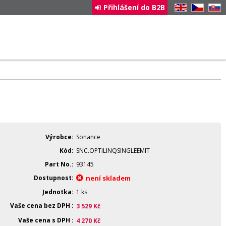
Přihlášení do B2B
EN
CZ
SK
Výrobce
Sonance
Kód
SNC.OPTILINQSINGLEEMIT
Part No.
93145
Dostupnost
není skladem
Jednotka
1 ks
Vaše cena bez DPH
3 529
Kč
Vaše cena s DPH
4 270
Kč