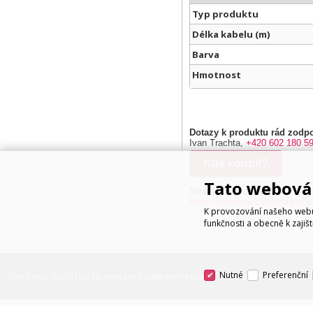
Typ produktu
Délka kabelu (m)
Barva
Hmotnost
Dotazy k produktu rád zodpo
Ivan Trachta,
+420 602 180 5
Kde koupit?
Tato webová 
Stránky o produktu:
https://sonance.com/produc
K provozování našeho webu 
funkčnosti a obecně k zajiš
Nutné
Preferenční
ivan.trachta@avintegra.cz
+420 602 180 597
Distribuce: Ivan Trachta,
,
S
© 2026 AV Integra CZ s.r.o. Všechna práva vyhrazena