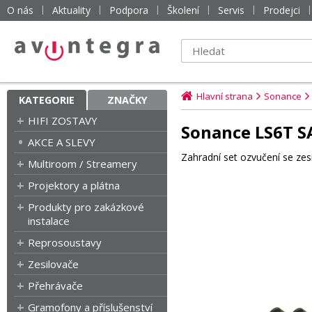
O nás
Aktuality
Podpora
Školení
Servis
Prodejci
Hlavní strana
Sonance
KATEGORIE
ZNAČKY
HIFI ZOSTAVY
Sonance LS6T S
AKCE A SLEVY
Zahradní set ozvučení se ze
Multiroom / Streamery
Projektory a plátna
Produkty pro zakázkové
instalace
Reprosoustavy
Zesilovače
Přehrávače
Gramofony a příslušenství