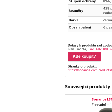
Stupeň ochrany
IP66,
438 x
Rozměry
(subw
Barva
černá
Obsah balení
6 x s
Dotazy k produktu rád zodpo
Ivan Trachta,
+420 602 180 5
Kde koupit?
Stránky o produktu:
https://sonance.com/produc
Související produkty
Sonance LS
Zahradní su