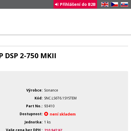
Přihlášení do B2B
EN
CZ
SK
 DSP 2-750 MKII
Výrobce
Sonance
Kód
SNC.LS6T6.1SYSTEM
Part No.
93410
Dostupnost
není skladem
Jednotka
1 ks
Vaše cena bez DPH
210 942
Kč