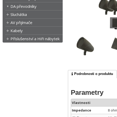
DA převodníky
Sluchátka
AV přijímače
Kabely
Příslušenství a HiFi nábytek
Podrobnosti o produktu
Parametry
Vlastnosti
Impedance
8 ohm