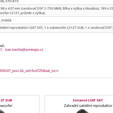
 MIL-STD-810
 98 x 437 mm (zesilovač DSP 2-750 MKIII, šířka x výška x hloubka), 189 x
oofer LS12T, průměr x výška)
, hnědá
atelitní reproduktor LS6T SAT, 1 x subwoofer LS12T SUB, 1 x zesilovač DSP
ví:
97
,
ivan.trachta@avintegra.cz
ts/93410?_pos=2&_sid=5cd7254ba&_ss=r
12T SUB
Sonance LS6T SAT
bwoofer
Zahradní satelitní reproduktor