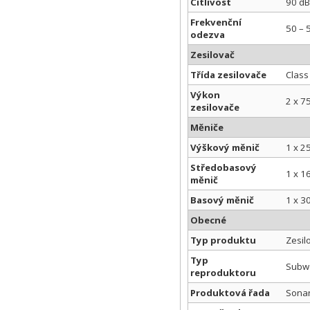
Citlivost
90 dB
Frekvenční
50 – 
odezva
Zesilovač
Třída zesilovače
Class
Výkon
2 x 7
zesilovače
Měniče
Výškový měnič
1 x 2
Středobasový
1 x 1
měnič
Basový měnič
1 x 3
Obecné
Typ produktu
Zesil
Typ
Subwo
reproduktoru
Produktová řada
Sona