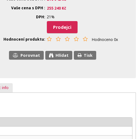
Vaše cena s DPH
255 240
Kč
DPH
21%
Prodejci
Hodnocení produktu
Hodnoceno 0x
Porovnat
Hlídat
Tisk
 info