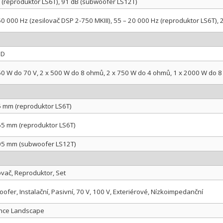
 (reproduktor LS6T), 91 dB (subwoofer LS12T)
50 000 Hz (zesilovač DSP 2-750 MKIII), 55 – 20 000 Hz (reproduktor LS6T),
 D
50 W do 70 V, 2 x 500 W do 8 ohmů, 2 x 750 W do 4 ohmů, 1 x 2000 W do 
5 mm (reproduktor LS6T)
65 mm (reproduktor LS6T)
05 mm (subwoofer LS12T)
ovač, Reproduktor, Set
ofer, Instalační, Pasivní, 70 V, 100 V, Exteriérové, Nízkoimpedanční
nce Landscape