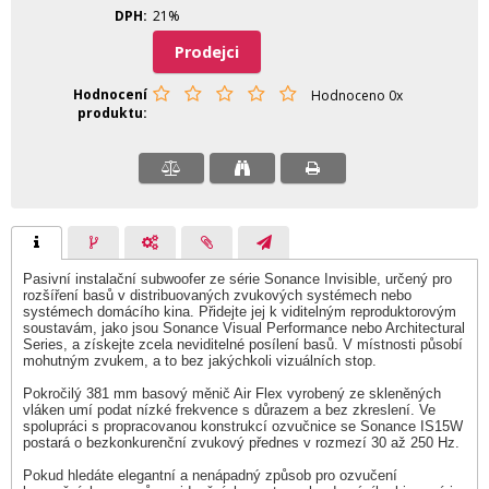
DPH
21%
Prodejci
Hodnocení
Hodnoceno 0x
produktu
Pasivní instalační subwoofer ze série Sonance Invisible, určený pro
rozšíření basů v distribuovaných zvukových systémech nebo
systémech domácího kina. Přidejte jej k viditelným reproduktorovým
soustavám, jako jsou Sonance Visual Performance nebo Architectural
Series, a získejte zcela neviditelné posílení basů. V místnosti působí
mohutným zvukem, a to bez jakýchkoli vizuálních stop.
Pokročilý 381 mm basový měnič Air Flex vyrobený ze skleněných
vláken umí podat nízké frekvence s důrazem a bez zkreslení. Ve
spolupráci s propracovanou konstrukcí ozvučnice se Sonance IS15W
postará o bezkonkurenční zvukový přednes v rozmezí 30 až 250 Hz.
Pokud hledáte elegantní a nenápadný způsob pro ozvučení