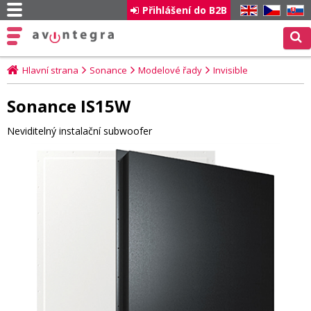
Přihlášení do B2B
EN
CZ
SK
Hlavní strana
Sonance
Modelové řady
Invisible
Sonance IS15W
Neviditelný instalační subwoofer