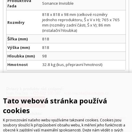
Produktová
Sonance Invisible
řada
818 x 818 x 98 mm (celkové rozměry
jednoho reproduktoru, Š x V x H); 765 x 765
Rozměry
mm (rozměry zadní části, Š x V); 86 mm
(instalační hloubka)
Šířka (mm)
818
Výška (mm)
818
Hloubka (mm)
98
Hmotnost
32.8 kg (kus, přepravní hmotnost)
Dotazy k produktu rád zodpoví:
Ivan Trachta,
+420 602 180 597
,
ivan.trachta@avintegra.cz
Tato webová stránka používá
Kde koupit?
cookies
Stránky o produktu:
https://sonance.com/products/93482?_pos=2&_sid=4b29af1e1&_ss=r
K provozování našeho webu využíváme takzvané cookies. Cookies jsou
soubory sloužící k přizpůsobení obsahu webu, k měření jeho funkčnosti a
obecně k zajištění vaší maximální spokojenosti. Dejte nám vědět o svých