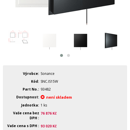
Výrobce
Sonance
Kód
SNC.IS15W
Part No.
93482
Dostupnost
není skladem
Jednotka
1 ks
Vaše cena bez
76 876
Kč
DPH
Vaše cena s DPH
93 020
Kč