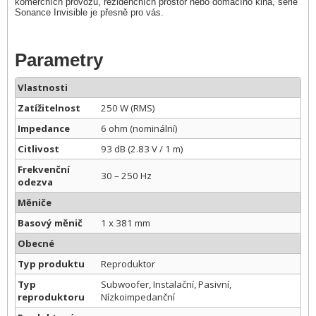
komerčních provozů, rezidenčních prostor nebo domácího kina, série
Sonance Invisible je přesně pro vás.
Parametry
Vlastnosti
Zatížitelnost
250 W (RMS)
Impedance
6 ohm (nominální)
Citlivost
93 dB (2.83 V / 1 m)
Frekvenční
30 – 250 Hz
odezva
Měniče
Basový měnič
1 x 381 mm
Obecné
Typ produktu
Reproduktor
Typ
Subwoofer, Instalační, Pasivní,
reproduktoru
Nízkoimpedanční