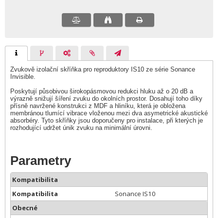
Zvukově izolační skříňka pro reproduktory IS10 ze série Sonance
Invisible.
Poskytují působivou širokopásmovou redukci hluku až o 20 dB a
výrazně snižují šíření zvuku do okolních prostor. Dosahují toho díky
přísně navržené konstrukci z MDF a hliníku, která je obložena
membránou tlumící vibrace vloženou mezi dva asymetrické akustické
absorbéry. Tyto skříňky jsou doporučeny pro instalace, při kterých je
rozhodující udržet únik zvuku na minimální úrovni.
Parametry
Kompatibilita
Kompatibilita
Sonance IS10
Obecné