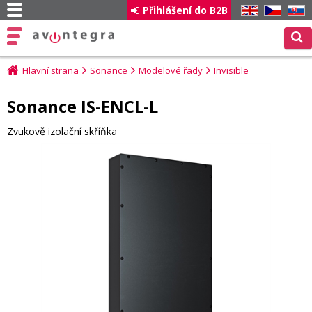
Přihlášení do B2B
EN
CZ
SK
Hlavní strana
Sonance
Modelové řady
Invisible
Sonance IS-ENCL-L
Zvukově izolační skříňka