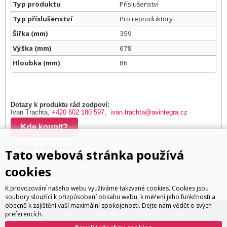
Typ produktu
Příslušenství
Typ příslušenství
Pro reproduktory
Šířka (mm)
359
Výška (mm)
678
Hloubka (mm)
86
Dotazy k produktu rád zodpoví:
Ivan Trachta,
+420 602 180 597
,
ivan.trachta@avintegra.cz
Kde koupit?
Stránky o produktu:
Tato webová stránka používá
https://sonance.com/products/93490?
_pos=2&_sid=b611b2e82&_ss=r
cookies
K provozování našeho webu využíváme takzvané cookies. Cookies jsou
soubory sloužící k přizpůsobení obsahu webu, k měření jeho funkčnosti a
obecně k zajištění vaší maximální spokojenosti. Dejte nám vědět o svých
ivan.trachta@avintegra.cz
+420 602 180
Distribuce: Ivan Trachta,
,
preferencích.
597