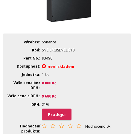
Výrobce
Sonance
Kód
SNC.LRGISENCLIS10
Part No.
93490
Dostupnost
není skladem
Jednotka
1 ks
Vaše cena bez
8 000
Kč
DPH
Vaše cena s DPH
9 680
Kč
DPH
21%
Prodejci
Hodnocení
Hodnoceno 0x
produktu