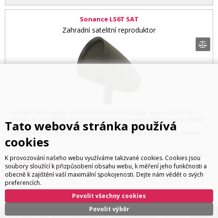
Sonance LS6T SAT
Zahradní satelitní reproduktor
Satelitní reproduktor Sonance ze série Landscape, který disponuje
jedním 25 mm výškovým m?ni?em s polyuretanovým kuželem a jedním
Tato webová stránka používá
165 mm basovým m?ni?em s polypropylenovým kuželem se
Santoprénovou gumou. Série Sonance Landscape je ideálním ?ešením...
cookies
skladem
K provozování našeho webu využíváme takzvané cookies. Cookies jsou
18 843
Kč
bez DPH
Cena za ks
soubory sloužící k přizpůsobení obsahu webu, k měření jeho funkčnosti a
22 800
Kč
s DPH
obecně k zajištění vaší maximální spokojenosti. Dejte nám vědět o svých
preferencích.
Povolit všechny cookies
Povolit výběr