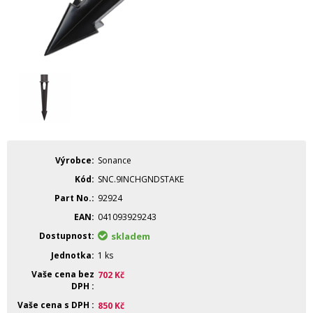
Výrobce
Sonance
Kód
SNC.9INCHGNDSTAKE
Part No.
92924
EAN
041093929243
Dostupnost
skladem
Jednotka
1 ks
Vaše cena bez
702
Kč
DPH
Vaše cena s DPH
850
Kč