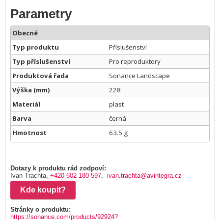
Parametry
Obecné
Typ produktu
Příslušenství
Typ příslušenství
Pro reproduktory
Produktová řada
Sonance Landscape
Výška (mm)
228
Materiál
plast
Barva
černá
Hmotnost
63.5 g
Dotazy k produktu rád zodpoví:
Ivan Trachta,
+420 602 180 597
,
ivan.trachta@avintegra.cz
Kde koupit?
Stránky o produktu:
https://sonance.com/products/92924?