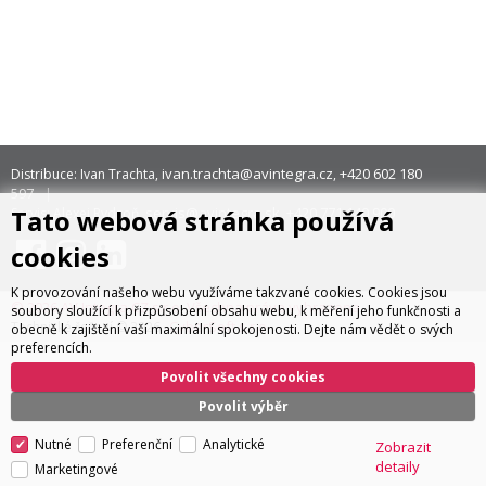
ivan.trachta@avintegra.cz
+420 602 180
Distribuce: Ivan Trachta,
,
597
Tato webová stránka používá
servis@avintegra.sk
+420 771 140 900
Servis: Alexej Rydzoň,
,
cookies
K provozování našeho webu využíváme takzvané cookies. Cookies jsou
© 2026 AV Integra CZ s.r.o. Všechna práva vyhrazena
soubory sloužící k přizpůsobení obsahu webu, k měření jeho funkčnosti a
CyberSoft s.r.o.
Technické řešení © 2026
obecně k zajištění vaší maximální spokojenosti. Dejte nám vědět o svých
preferencích.
Povolit všechny cookies
Povolit výběr
Nutné
Preferenční
Analytické
Zobrazit
detaily
Marketingové