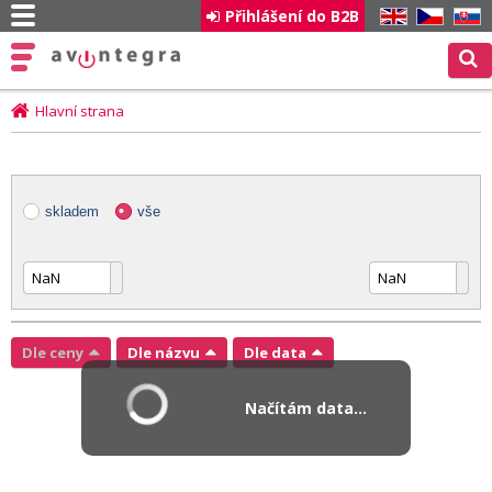
Přihlášení do B2B
EN
CZ
SK
Hlavní strana
skladem
vše
Dle ceny
Dle názvu
Dle data
Načítám data...