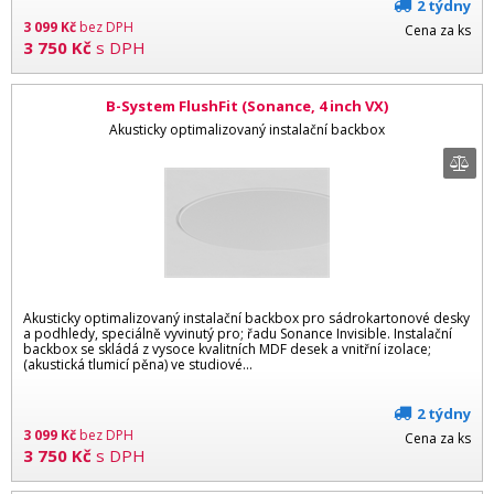
2 týdny
3 099
Kč
bez DPH
Cena za ks
3 750
Kč
s DPH
B-System FlushFit (Sonance, 4 inch VX)
Akusticky optimalizovaný instalační backbox
Akusticky optimalizovaný instalační backbox pro sádrokartonové desky
a podhledy, speciálně vyvinutý pro; řadu Sonance Invisible. Instalační
backbox se skládá z vysoce kvalitních MDF desek a vnitřní izolace;
(akustická tlumicí pěna) ve studiové...
2 týdny
3 099
Kč
bez DPH
Cena za ks
3 750
Kč
s DPH