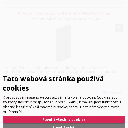
B-System Secoboxx wall S, 2.Gen 790x390x100mm
Instalační krabice pro reproduktory do SDK
Univerzální instalační krabice pro suchou výstavbu a zavěšené
podhledy. Instalační krabice se skládá z vysoce kvalitních akustických
panelů. Hotová a připravená k instalaci a se snadnou montáží.
Tato webová stránka používá
Vlastnosti a výhody; Modulární produkt, dostupný v...
cookies
2 týdny
K provozování našeho webu využíváme takzvané cookies. Cookies jsou
5 636
Kč
bez DPH
Cena za ks
soubory sloužící k přizpůsobení obsahu webu, k měření jeho funkčnosti a
6 820
Kč
s DPH
obecně k zajištění vaší maximální spokojenosti. Dejte nám vědět o svých
preferencích.
Garvan CR1944-25 marine drevený backbox, tehla/SDK 25 mm,
Povolit všechny cookies
pre repro 190 x 440 mm
Instalační krabice do cihly/SDK
Povolit výběr