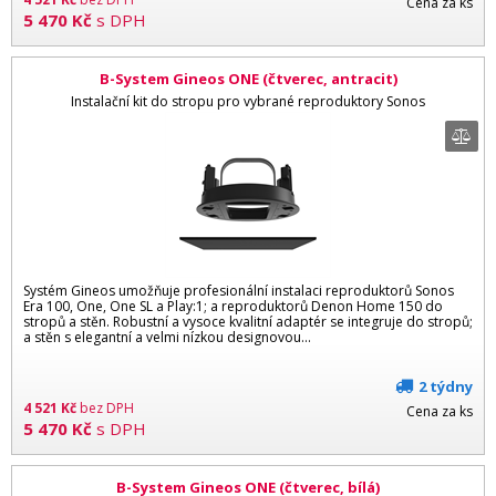
Cena za ks
5 470
Kč
s DPH
B-System Gineos ONE (čtverec, antracit)
Instalační kit do stropu pro vybrané reproduktory Sonos
Systém Gineos umožňuje profesionální instalaci reproduktorů Sonos
Era 100, One, One SL a Play:1; a reproduktorů Denon Home 150 do
stropů a stěn. Robustní a vysoce kvalitní adaptér se integruje do stropů;
a stěn s elegantní a velmi nízkou designovou...
2 týdny
4 521
Kč
bez DPH
Cena za ks
5 470
Kč
s DPH
B-System Gineos ONE (čtverec, bílá)