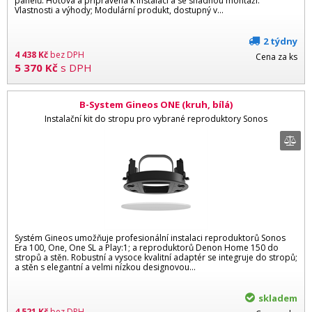
panelů. Hotová a připravená k instalaci a se snadnou montáží.
Vlastnosti a výhody; Modulární produkt, dostupný v...
2 týdny
4 438
Kč
bez DPH
Cena za ks
5 370
Kč
s DPH
B-System Gineos ONE (kruh, bílá)
Instalační kit do stropu pro vybrané reproduktory Sonos
Systém Gineos umožňuje profesionální instalaci reproduktorů Sonos
Era 100, One, One SL a Play:1; a reproduktorů Denon Home 150 do
stropů a stěn. Robustní a vysoce kvalitní adaptér se integruje do stropů;
a stěn s elegantní a velmi nízkou designovou...
skladem
4 521
Kč
bez DPH