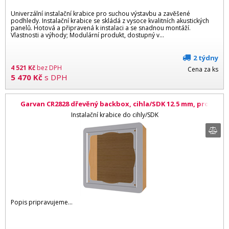
Univerzální instalační krabice pro suchou výstavbu a zavěšené
podhledy. Instalační krabice se skládá z vysoce kvalitních akustických
panelů. Hotová a připravená k instalaci a se snadnou montáží.
Vlastnosti a výhody; Modulární produkt, dostupný v...
2 týdny
4 521
Kč
bez DPH
Cena za ks
5 470
Kč
s DPH
Garvan CR2828 dřevěný backbox, cihla/SDK 12.5 mm, pro
repro 280 x 280 mm
Instalační krabice do cihly/SDK
Popis pripravujeme...