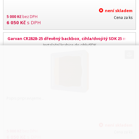
není skladem
5 000
Kč
bez DPH
Cena za ks
6 050
Kč
s DPH
Garvan CR2828-25 dřevěný backbox, cihla/dvojitý SDK 25 mm,
pro repro 280 x 280 mm
Instalační krabice do cihly/SDK
Popis pripravujeme...
není skladem
5 000
Kč
bez DPH
Cena za ks
6 050
Kč
s DPH