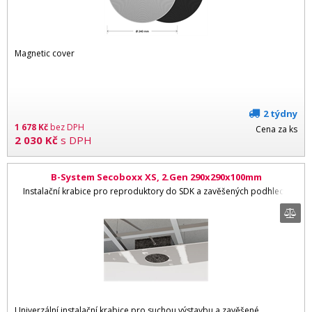
Magnetic cover
2 týdny
1 678
Kč
bez DPH
Cena za ks
2 030
Kč
s DPH
B-System Secoboxx XS, 2.Gen 290x290x100mm
Instalační krabice pro reproduktory do SDK a zavěšených podhledů
Univerzální instalační krabice pro suchou výstavbu a zavěšené