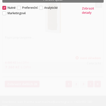
Nutné
Preferenční
Analytické
Zobrazit
detaily
Marketingové
Popis pripravujeme...
není skladem
6 000
Kč
bez DPH
Cena za ks
7 260
Kč
s DPH
Zobrazit dalších 20
1
2
3
ivan.trachta@avintegra.cz
+420 602 180
Distribuce: Ivan Trachta,
,
597