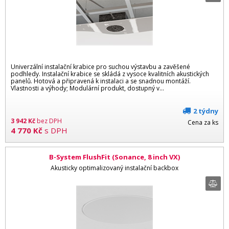
Univerzální instalační krabice pro suchou výstavbu a zavěšené
podhledy. Instalační krabice se skládá z vysoce kvalitních akustických
panelů. Hotová a připravená k instalaci a se snadnou montáží.
Vlastnosti a výhody; Modulární produkt, dostupný v...
2 týdny
3 942
Kč
bez DPH
Cena za ks
4 770
Kč
s DPH
B-System FlushFit (Sonance, 8 inch VX)
Akusticky optimalizovaný instalační backbox