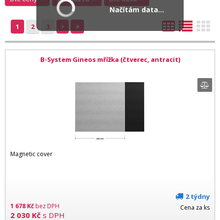
Načítám data...
1
2
3
B-System Gineos mřížka (čtverec, antracit)
Magnetic cover
2 týdny
1 678
Kč
bez DPH
Cena za ks
2 030
Kč
s DPH