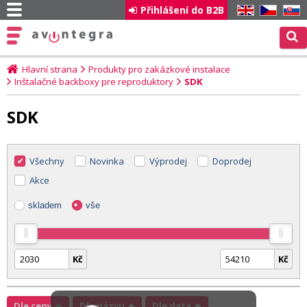
Přihlášení do B2B
EN
CZ
SK
Hlavní strana
Produkty pro zakázkové instalace
Inštalačné backboxy pre reproduktory
SDK
SDK
Všechny
Novinka
Výprodej
Doprodej
Akce
skladem
vše
Kč
Kč
Dle ceny
Dle názvu
Dle data