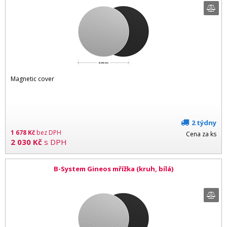
Magnetic cover
2 týdny
1 678
Kč
bez DPH
Cena za ks
2 030
Kč
s DPH
B-System Gineos mřížka (kruh, bílá)