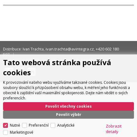
ivan.trachta@avintegra.cz
+420 602 180
Distribuce: Ivan Trachta,
,
597
Tato webová stránka používá
servis@avintegra.sk
+420 771 140 900
Servis: Alexej Rydzoň,
,
cookies
K provozování našeho webu využíváme takzvané cookies. Cookies jsou
© 2026 AV Integra CZ s.r.o. Všechna práva vyhrazena
soubory sloužící k přizpůsobení obsahu webu, k měření jeho funkčnosti a
CyberSoft s.r.o.
Technické řešení © 2026
obecně k zajištění vaší maximální spokojenosti. Dejte nám vědět o svých
preferencích.
Povolit všechny cookies
Povolit výběr
Nutné
Preferenční
Analytické
Zobrazit
detaily
Marketingové