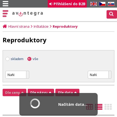
Přihlášení do B2B
EN
CZ
SK
Hlavní strana
Inštalácie
Reproduktory
Reproduktory
skladem
vše
Dle ceny
Dle názvu
Dle data
Načítám data...