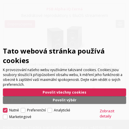
PSB Alpha iQ černá
Bezdrátové reproduktory s BluOS streamerem
Doporučujeme
Tato webová stránka používá
cookies
Aktivní bezdrátové reproduktory s BluOS streamerem typu "vše v
jednom". Reproduktory stačí zapojit do elektriky, spárovat s aplikací a
K provozování našeho webu využíváme takzvané cookies. Cookies jsou
užívat si tisíců skladeb, rádií nebo podcastů z vašich oblíbených
soubory sloužící k přizpůsobení obsahu webu, k měření jeho funkčnosti a
streamovacích služeb...
obecně k zajištění vaší maximální spokojenosti. Dejte nám vědět o svých
preferencích.
není skladem
Povolit všechny cookies
27 983
Kč
bez DPH
Cena za pár
33 860
Kč
s DPH
Povolit výběr
Nutné
Preferenční
Analytické
Zobrazit
detaily
Marketingové
ivan.trachta@avintegra.cz
+420 602 180
Distribuce: Ivan Trachta,
,