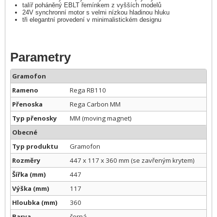
talíř poháněný EBLT řemínkem z vyšších modelů
24V synchronní motor s velmi nízkou hladinou hluku
tři elegantní provedení v minimalistickém designu
Parametry
Gramofon
Rameno
Rega RB110
Přenoska
Rega Carbon MM
Typ přenosky
MM (moving magnet)
Obecné
Typ produktu
Gramofon
Rozměry
447 x 117 x 360 mm (se zavřeným krytem)
Šířka (mm)
447
Výška (mm)
117
Hloubka (mm)
360
Barva
černá