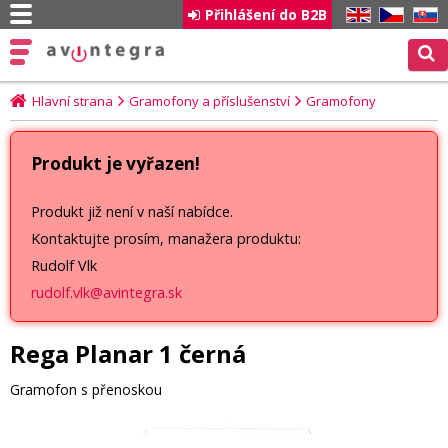
Přihlášení do B2B
EN
CZ
SK
Hlavní strana
Gramofony a příslušenství
Gramofony
Produkt je vyřazen!
Produkt již není v naší nabídce.
Kontaktujte prosím, manažera produktu:
Rudolf Vlk
rudolf.vlk@avintegra.sk
Rega Planar 1 černá
Gramofon s přenoskou