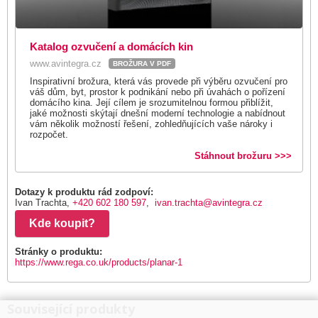
Katalog ozvučení a domácích kin
www.avintegra.cz
BROŽURA V PDF
Inspirativní brožura, která vás provede při výběru ozvučení pro
váš dům, byt, prostor k podnikání nebo při úvahách o pořízení
domácího kina. Její cílem je srozumitelnou formou přiblížit,
jaké možnosti skýtají dnešní moderní technologie a nabídnout
vám několik možností řešení, zohledňujících vaše nároky i
rozpočet.
Stáhnout brožuru >>>
Dotazy k produktu rád zodpoví:
Ivan Trachta,
+420 602 180 597
,
ivan.trachta@avintegra.cz
Kde koupit?
Stránky o produktu:
https://www.rega.co.uk/products/planar-1
Související produkty