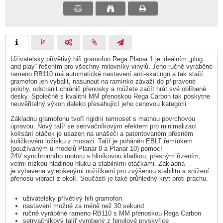
Uživatelsky přívětivý hifi gramofon Rega Planar 1 je ideálním „plug
and play“ řešením pro všechny milovníky vinylů. Jeho ručně vyráběné
rameno RB110 má automatické nastavení anti-skatingu a tak stačí
gramofon jen vybalit, nasunout na ramínko závaží do připravené
polohy, odstranit chránič přenosky a můžete začít hrát své oblíbené
desky. Společně s kvalitní MM přenoskou Rega Carbon tak poskytne
neuvěřitelný výkon daleko přesahující jeho cenovou kategorii.
Základnu gramofonu tvoří rigidní termoset s matnou povrchovou
úpravou. Nový talíř se setrvačníkovým efektem pro minimalizaci
kolísání otáček je usazen na unášeči a patentovaném přesném
kuličkovém ložisku z mosazi. Talíř je poháněn EBLT řemínkem
(používaným u modelů Planar 8 a Planar 10) pomocí
24V synchronního motoru s hliníkovou kladkou, přesným řízením,
velmi nízkou hladinou hluku a stabilními otáčkami. Základna
je vybavena vylepšenými nožičkami pro zvýšenou stabilitu a snížení
přenosu vibrací z okolí. Součástí je také průhledný kryt proti prachu.
uživatelsky přívětivý hifi gramofon
nastavení možné za méně než 30 sekund
ručně vyráběné rameno RB110 s MM přenoskou Rega Carbon
setrvačníkový talíř vyrobený z fenolové pryskyřice