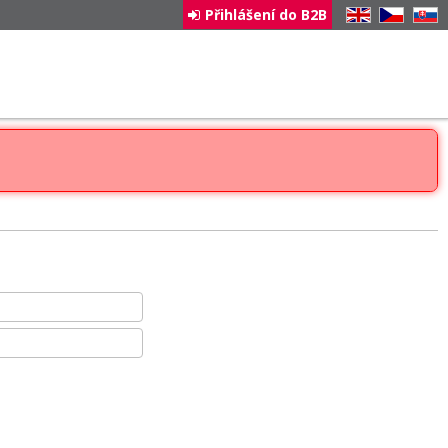
Přihlášení do B2B
EN
CZ
SK