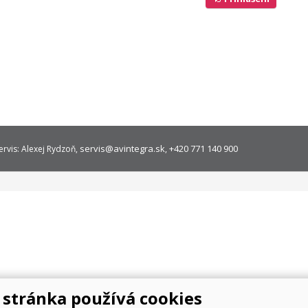
servis@avintegra.sk
+420 771 140 900
ervis: Alexej Rydzoň,
,
stránka používá cookies