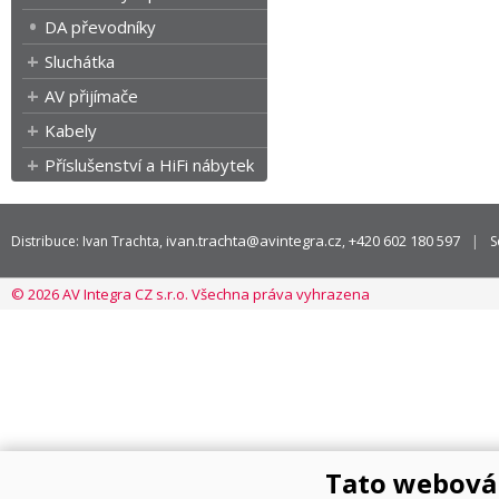
DA převodníky
Sluchátka
AV přijímače
Kabely
Příslušenství a HiFi nábytek
ivan.trachta@avintegra.cz
+420 602 180 597
Distribuce: Ivan Trachta,
,
S
© 2026 AV Integra CZ s.r.o. Všechna práva vyhrazena
Tato webová 