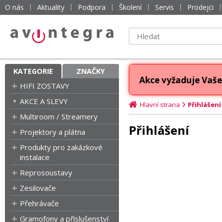
O nás
Aktuality
Podpora
Školení
Servis
Prodejci
KATEGORIE
ZNAČKY
Akce vyžaduje Vaše 
HIFI ZOSTAVY
AKCE A SLEVY
Hlavní strana
Přihlášení
Multiroom / Streamery
Přihlášení
Projektory a plátna
Produkty pro zakázkové
instalace
Reprosoustavy
Zesilovače
Přehrávače
Gramofony a příslušenství