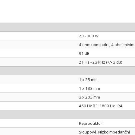
20 - 300 W
4 ohm nominální, 4 ohm minim
91 dB
21 Hz - 23 kHz (+/- 3 dB)
1 x 25 mm
1 x 133 mm
3 x 203 mm
450 Hz B3, 1800 Hz LR4
Reproduktor
Sloupové, Nízkoimpedanční