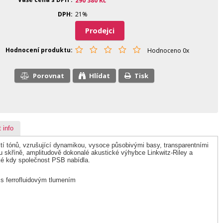
290 380
Kč
DPH
21%
Prodejci
Hodnocení produktu
Hodnoceno 0x
Porovnat
Hlídat
Tisk
 info
í tónů, vzrušující dynamikou, vysoce působivými basy, transparentními
u skříně, amplitudově dokonalé akustické výhybce Linkwitz-Riley a
aké kdy společnost PSB nabídla.
s ferrofluidovým tlumením