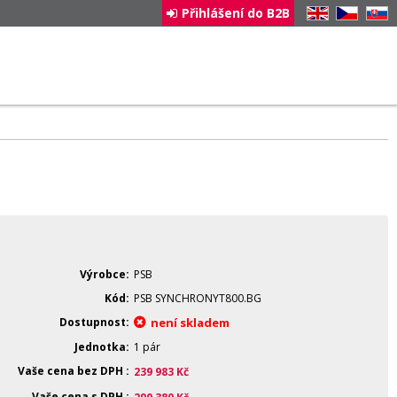
Přihlášení do B2B
EN
CZ
SK
Výrobce
PSB
Kód
PSB SYNCHRONYT800.BG
Dostupnost
není skladem
Jednotka
1 pár
Vaše cena bez DPH
239 983
Kč
Vaše cena s DPH