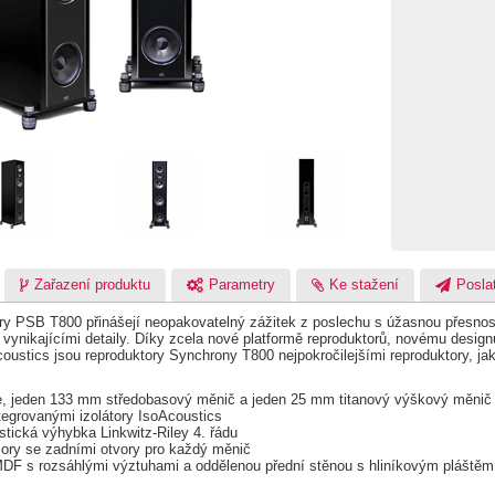
Zařazení produktu
Parametry
Ke stažení
Poslat
ry PSB T800 přinášejí neopakovatelný zážitek z poslechu s úžasnou přesnost
vynikajícími detaily. Díky zcela nové platformě reproduktorů, novému design
oustics jsou reproduktory Synchrony T800 nejpokročilejšími reproduktory, j
, jeden 133 mm středobasový měnič a jeden 25 mm titanový výškový měnič 
ntegrovanými izolátory IsoAcoustics
tická výhybka Linkwitz-Riley 4. řádu
mory se zadními otvory pro každý měnič
MDF s rozsáhlými výztuhami a oddělenou přední stěnou s hliníkovým pláštěm