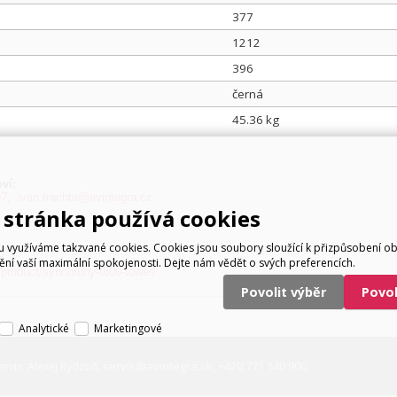
377
1212
396
černá
45.36 kg
ví:
97
,
ivan.trachta@avintegra.cz
stránka používá cookies
využíváme takzvané cookies. Cookies jsou soubory sloužící k přizpůsobení o
tění vaší maximální spokojenosti. Dejte nám vědět o svých preferencích.
product/synchrony-t800-tower/
Povolit výběr
Povo
Analytické
Marketingové
servis@avintegra.sk
+420 771 140 900
ervis: Alexej Rydzoň,
,