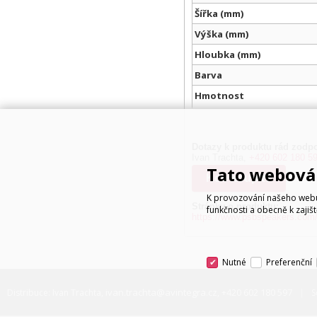
Šířka (mm)
Výška (mm)
Hloubka (mm)
Barva
Hmotnost
Dotazy k produktu rád zodpo
Ivan Trachta,
+420 602 180 5
Tato webová 
Kde koupit?
K provozování našeho webu 
Stránky o produktu:
funkčnosti a obecně k zajiš
https://www.psbspeakers.com/
Nutné
Preferenční
ivan.trachta@avintegra.cz
+420 602 180 597
Distribuce: Ivan Trachta,
,
S