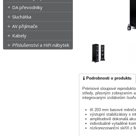
DA převodníky
Sluchátka
AV přijímače
Kabely
Příslušenství a HiFi nábytek
Podrobnosti o produktu
Prémiové sloupové reprodukto
středy, přesným zobrazením a 
integrovaným izolátorům IsoAc
tři 203 mm basové měniče
výstupní stabilizátory s i
amplitudově dokonalá akus
individuálně vyladěné ko
nízkorezonanční skříň z 