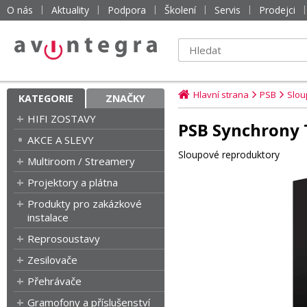
O nás
Aktuality
Podpora
Školení
Servis
Prodejci
Hlavní strana
PSB
Slou
KATEGORIE
ZNAČKY
HIFI ZOSTAVY
PSB Synchrony 
AKCE A SLEVY
Sloupové reproduktory
Multiroom / Streamery
Projektory a plátna
Produkty pro zakázkové
instalace
Reprosoustavy
Zesilovače
Přehrávače
Gramofony a příslušenství