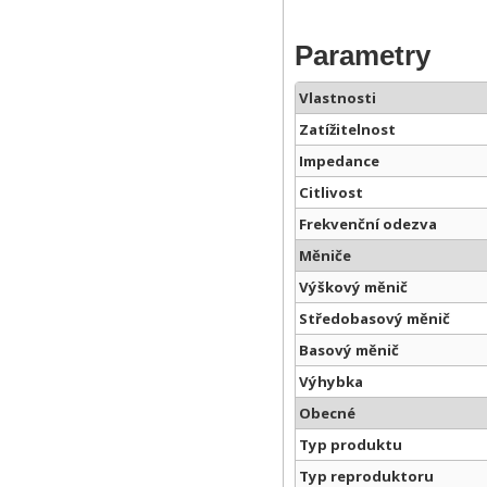
Parametry
Vlastnosti
Zatížitelnost
Impedance
Citlivost
Frekvenční odezva
Měniče
Výškový měnič
Středobasový měnič
Basový měnič
Výhybka
Obecné
Typ produktu
Typ reproduktoru