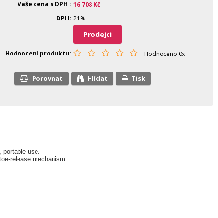
Vaše cena s DPH
16 708
Kč
DPH
21%
Prodejci
Hodnocení produktu
Hodnoceno 0x
Porovnat
Hlídat
Tisk
, portable use.
 toe-release mechanism.