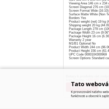
Viewing Area 146 cm x 234 c
Screen Diagonal 276 cm (10
Screen Format Wide (16:10)
Surface Matte White (Non Te
Borders Yes
Product weight (net) 19 kg (4
Shipping weight 20 kg (44.09
Package Length 279 cm (109
Package Width 23 cm (9.06"
Package Height 16 cm (6.30
Warranty 2 year
M1/B1 Optional No
Product Width 244 cm (96.06
Product Height 156 cm (61.4
UPC Code 0000104300969
Screen Options Standard ca
Dotazy k produktu rád zodpo
Ivan Trachta,
+420 602 180 5
Tato webová 
Kde koupit?
K provozování našeho webu 
funkčnosti a obecně k zajiš