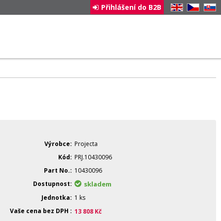
Přihlášení do B2B
EN
CZ
SK
Výrobce
Projecta
Kód
PRJ.10430096
Part No.
10430096
Dostupnost
skladem
Jednotka
1 ks
Vaše cena bez DPH
13 808
Kč