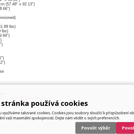
m (57.48" x 92.13")
8.66")
nsioned)
1.89 lbs)
 lbs)
.84")
)
")
")
2")
se
ví:
97
,
ivan.trachta@avintegra.cz
stránka používá cookies
využíváme takzvané cookies. Cookies jsou soubory sloužící k přizpůsobení o
tění vaší maximální spokojenosti. Dejte nám vědět o svých preferencích.
Povolit výběr
Povo