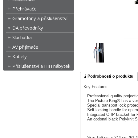
Přehrávače
Gramofony a příslušenství
DA převodníky
Sluchátka
AV přijímače
Kabely
Příslušenství a HiFi nábytek
Podrobnosti o produktu
Key Features
Professional quality projection
The Picture King® has a very 
Special transport lock prote
Self-locking handle for optim
Integrated OHP bracket for ke
An optional black Polyknit Ski
Size 156 cm x 244 cm (61.42