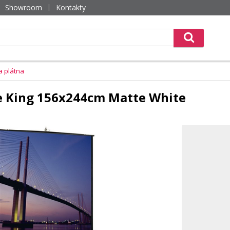
Showroom
Kontakty
a plátna
re King 156x244cm Matte White