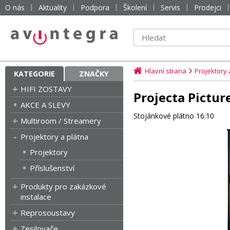
O nás
Aktuality
Podpora
Školení
Servis
Prodejci
Hlavní strana
Projektory 
KATEGORIE
ZNAČKY
HIFI ZOSTAVY
Projecta Pictu
AKCE A SLEVY
Stojánkové plátno 16:10
Multiroom / Streamery
Projektory a plátna
Projektory
Příslušenství
Produkty pro zakázkové
instalace
Reprosoustavy
Zesilovače