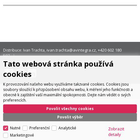
ivan.trachta@avintegra.cz
+420 602 180
Distribuce: Ivan Trachta,
,
597
Tato webová stránka používá
servis@avintegra.sk
+420 771 140 900
Servis: Alexej Rydzoň,
,
cookies
K provozování našeho webu využíváme takzvané cookies. Cookies jsou
© 2026 AV Integra CZ s.r.o. Všechna práva vyhrazena
soubory sloužící k přizpůsobení obsahu webu, k měření jeho funkčnosti a
CyberSoft s.r.o.
Technické řešení © 2026
obecně k zajištění vaší maximální spokojenosti. Dejte nám vědět o svých
preferencích.
Povolit všechny cookies
Povolit výběr
Nutné
Preferenční
Analytické
Zobrazit
detaily
Marketingové