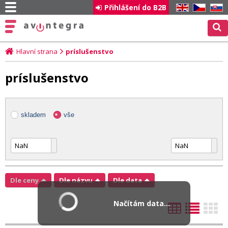
Přihlášení do B2B
EN
CZ
SK
Hlavní strana
príslušenstvo
príslušenstvo
skladem
vše
Dle ceny
Dle názvu
Dle data
Načítám data...