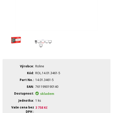
Výrobce
Roline
Kód
ROL.14.01.3461-5
Part No.
14.01.3461-5
EAN
7611990190140
Dostupnost
skladem
Jednotka
1 ks
Vaše cena bez
3 758
Kč
DPH