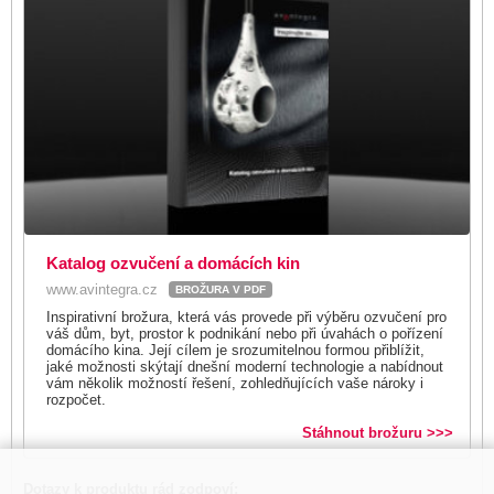
Katalog ozvučení a domácích kin
www.avintegra.cz
BROŽURA V PDF
Inspirativní brožura, která vás provede při výběru ozvučení pro
váš dům, byt, prostor k podnikání nebo při úvahách o pořízení
domácího kina. Její cílem je srozumitelnou formou přiblížit,
jaké možnosti skýtají dnešní moderní technologie a nabídnout
vám několik možností řešení, zohledňujících vaše nároky i
rozpočet.
Stáhnout brožuru >>>
Dotazy k produktu rád zodpoví: