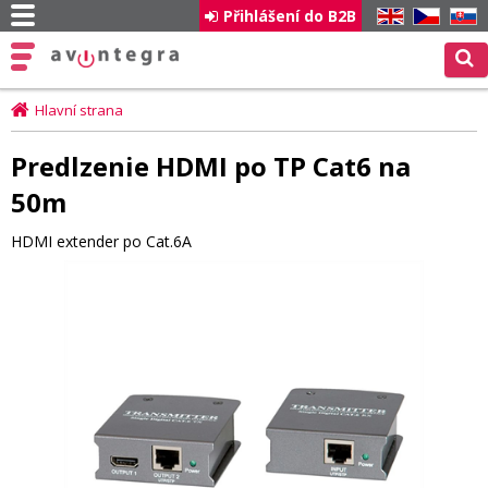
Přihlášení do B2B
EN
CZ
SK
Hlavní strana
Predlzenie HDMI po TP Cat6 na
50m
HDMI extender po Cat.6A