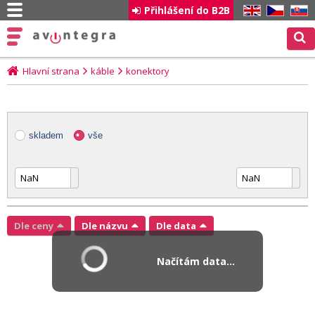
Přihlášení do B2B
EN
CZ
SK
Hlavní strana
káble
konektory
skladem
vše
Dle ceny
Dle názvu
Dle data
Načítám data...