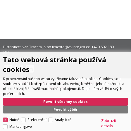
ivan.trachta@avintegra.cz
+420 602 180
Distribuce: Ivan Trachta,
,
597
Tato webová stránka používá
servis@avintegra.sk
+420 771 140 900
Servis: Alexej Rydzoň,
,
cookies
K provozování našeho webu využíváme takzvané cookies. Cookies jsou
© 2026 AV Integra CZ s.r.o. Všechna práva vyhrazena
soubory sloužící k přizpůsobení obsahu webu, k měření jeho funkčnosti a
CyberSoft s.r.o.
Technické řešení © 2026
obecně k zajištění vaší maximální spokojenosti. Dejte nám vědět o svých
preferencích.
Povolit všechny cookies
Povolit výběr
Nutné
Preferenční
Analytické
Zobrazit
detaily
Marketingové