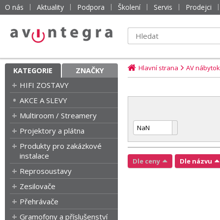
O nás
Aktuality
Podpora
Školení
Servis
Prodejci
Hlavní strana
AV nábytok
KATEGORIE
ZNAČKY
HIFI ZOSTAVY
AKCE A SLEVY
Multiroom / Streamery
Projektory a plátna
Produkty pro zakázkové
instalace
Dle ceny
Dle názvu
Reprosoustavy
Zesilovače
Přehrávače
Gramofony a příslušenství