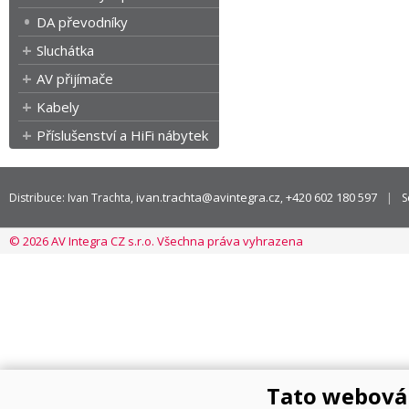
DA převodníky
Sluchátka
AV přijímače
Kabely
Příslušenství a HiFi nábytek
ivan.trachta@avintegra.cz
+420 602 180 597
Distribuce: Ivan Trachta,
,
S
© 2026 AV Integra CZ s.r.o. Všechna práva vyhrazena
Tato webová 