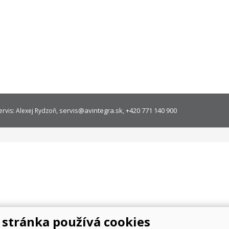
servis@avintegra.sk
+420 771 140 900
ervis: Alexej Rydzoň,
,
stránka používá cookies