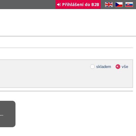
Přihlášení do B2B
EN
CZ
SK
skladem
vše
..