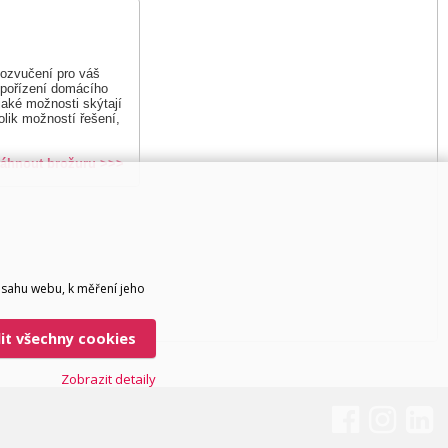
u ozvučení pro váš
 pořízení domácího
 jaké možnosti skýtají
lik možností řešení,
táhnout brožuru >>>
bsahu webu, k měření jeho
lit všechny cookies
Zobrazit detaily