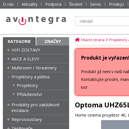
O nás
Aktuality
Podpora
Školení
Servis
Prodejci
Hlavní strana
Projektory 
KATEGORIE
ZNAČKY
HIFI ZOSTAVY
Produkt je vyřazen
AKCE A SLEVY
Multiroom / Streamery
Produkt již není v naší na
Projektory a plátna
Kontaktujte prosím, man
Projektory
iusr
Příslušenství
Optoma UHZ65
Produkty pro zakázkové
instalace
Home cinema projektor 4K,
Reprosoustavy
Zesilovače