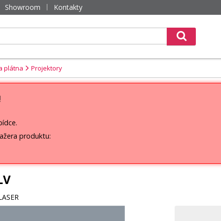
Showroom
Kontakty
a plátna
Projektory
!
bídce.
ažera produktu:
LV
 LASER