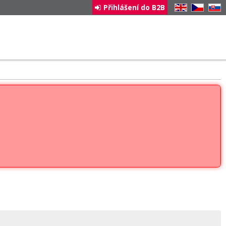
Přihlášení do B2B
EN
CZ
SK