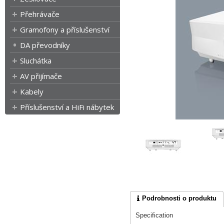
Přehrávače
Gramofony a příslušenství
DA převodníky
Sluchátka
AV přijímače
Kabely
Příslušenství a HiFi nábytek
Podrobnosti o produktu
Specification