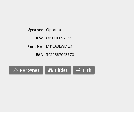
Výrobce
Optoma
Kód
OPT.UHZ65LV
Part No.
E1P0A3LWE1Z1
EAN
5055387663770
Porovnat
Hlídat
Tisk