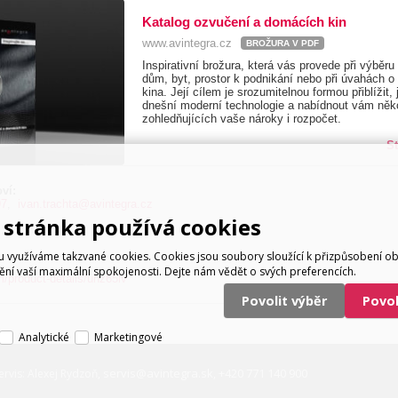
Katalog ozvučení a domácích kin
www.avintegra.cz
BROŽURA V PDF
Inspirativní brožura, která vás provede při výběr
dům, byt, prostor k podnikání nebo při úvahách o
kina. Její cílem je srozumitelnou formou přiblížit,
dnešní moderní technologie a nabídnout vám něko
zohledňujících vaše nároky i rozpočet.
S
ví:
97
,
ivan.trachta@avintegra.cz
stránka používá cookies
využíváme takzvané cookies. Cookies jsou soubory sloužící k přizpůsobení o
tění vaší maximální spokojenosti. Dejte nám vědět o svých preferencích.
/product-details/uhz65lv
Povolit výběr
Povo
Analytické
Marketingové
servis@avintegra.sk
+420 771 140 900
ervis: Alexej Rydzoň,
,