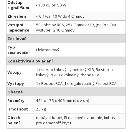
Odstup
- 100 dB pri 50 W
signál/šum
Zkreslení
< 0,1% ri 10 W do 4 Ohmov
Vstupní
50k ohmov RCA, 25k Ohmov XLR, (na Pre Out
impedance
výstupe): 240 Ohmov
Zesilovač
Typ
Elektronkový
zesilovače
Konektivita a ovládání
1x stereo linkový symetrický XLR, 5x stereo
Vstupy
linkový RCA, 1x volitelný Phono RCA
Výstupy
1x Rec out RCA, 1x regulovatelný Pre out RCA
Obecné
Rozměry
451 x 175 x 405 mm (š x v x h)
Hmotnost
23 kg
Obsah
napájací kabel, IR dialkové ovládanie, imbus
balení
pre demontáž krytu