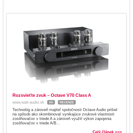
Rozsvieťte zvuk – Octave V70 Class A
www.watt-audio.sk
SK
RECENZE
Technológ a zároveň majiteľ spoločnosti Octave Audio prišiel
na spôsob ako skombinovať vynikajúce zvukové vlastnosti
zosilňovačov v triede A a zároveň využiť výkon zapojenia
zosilňovačov v triede A/B...
Celý článek >>>