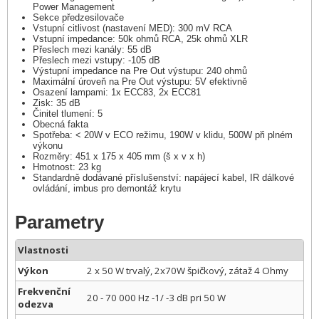
Power Management
Sekce předzesilovače
Vstupní citlivost (nastavení MED): 300 mV RCA
Vstupní impedance: 50k ohmů RCA, 25k ohmů XLR
Přeslech mezi kanály: 55 dB
Přeslech mezi vstupy: -105 dB
Výstupní impedance na Pre Out výstupu: 240 ohmů
Maximální úroveň na Pre Out výstupu: 5V efektivně
Osazení lampami: 1x ECC83, 2x ECC81
Zisk: 35 dB
Činitel tlumení: 5
Obecná fakta
Spotřeba: < 20W v ECO režimu, 190W v klidu, 500W při plném
výkonu
Rozměry: 451 x 175 x 405 mm (š x v x h)
Hmotnost: 23 kg
Standardně dodávané příslušenství: napájecí kabel, IR dálkové
ovládání, imbus pro demontáž krytu
Parametry
Vlastnosti
Výkon
2 x 50 W trvalý, 2x70W špičkový, zátaž 4 Ohmy
Frekvenční
20 - 70 000 Hz -1/ -3 dB pri 50 W
odezva