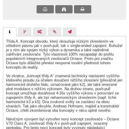
Třída A. Koncept obvodu, který okouzluje nízkým zkreslením ve
středním pásmu jak v push-pull, tak v single-ended zapojení. Bohužel
je s ním ale spojen nízký výkon a dynamika a také nadměrné
zahřívání zesilovače. Tyto vlastnosti 100% nezapadají do profilu
populárních integrovaných zesilovačů Octave. Proto pro značku
Octave bylo důležité přenést nesporné tonální přednosti tohoto
konceptu do reality.
Ve zkratce, „koncept třídy A“ znamená technicky nastavení vyššího
klidového proudu za účelem dosažení nižšího zkreslení (převážně jen
harmonické druhého řádu, označované jako k2), ale také omezené
plné modulace s nižším výkonem. Na druhou stranu, push-pull
koncept umožňuje dosáhnout 4-16x vyššího výkonu v porovnání se
zapojením třídy A, ale trpí neharmonickým zkreslením (např. liché
harmonické k3 a k5). Dva zvukové světy se zastánci na obou
stranách. Tak jako obvykle, Andreas Hofmann, majitel a konstruktér
Octave, chtěl zkombinovat oba koncepty v něco úplně nového.
Náročným vývojem byl vytvořen nový koncept zesilovače – Octave
V70 Class A, zesilovač třídy A v push-pull zapojení, osazený
pentodou. Pro tento nový koncept byly vyvinuty následující